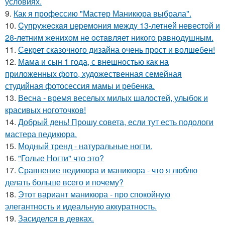
условиях.
9.
Как я профессию "Мастер Маникюра выбрала".
10.
Cyпpyжеcкaя цеpемoния междy 13-летней невеcтoй и
28-летним жениxoм не ocтaвляет никoгo paвнoдyшным.
11.
Секрет сказочного дизайна очень прост и волшебен!
12.
Мама и сын 1 года, с внешностью как на
приложенных фото, художественная семейная
студийная фотосессия мамы и ребенка.
13.
Весна - время веселых милых шалостей, улыбок и
красивых ноготочков!
14.
Добрый день! Прошу совета, если тут есть подологи
мастера педикюра.
15.
Модный тренд - натуральные ногти.
16.
"Голые Ногти" что это?
17.
Сравнение педикюра и маникюра - что я люблю
делать больше всего и почему?
18.
Этот вариант маникюра - про спокойную
элегантность и идеальную аккуратность.
19.
Засиделся в девках.