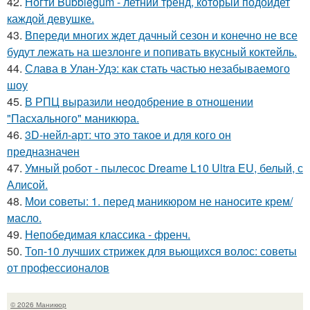
42.
Ногти Bubblegum - летний тренд, который подойдет
каждой девушке.
43.
Впереди многих ждет дачный сезон и конечно не все
будут лежать на шезлонге и попивать вкусный коктейль.
44.
Слава в Улан-Удэ: как стать частью незабываемого
шоу
45.
В РПЦ выразили неодобрение в отношении
"Пасхального" маникюра.
46.
3D-нейл-арт: что это такое и для кого он
предназначен
47.
Умный робот - пылесос Dreame L10 Ultra EU, белый, с
Алисой.
48.
Мои советы: 1. перед маникюром не наносите крем/
масло.
49.
Непобедимая классика - френч.
50.
Топ-10 лучших стрижек для вьющихся волос: советы
от профессионалов
© 2026 Маникюр