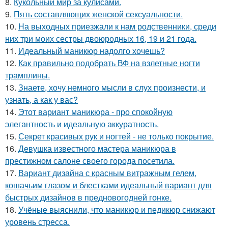
8.
Кукольный мир за кулисами.
9.
Пять составляющих женской сексуальности.
10.
На выходных приезжали к нам родственники, среди
них три моих сестры двоюродных 16, 19 и 21 года.
11.
Идеальный маникюр надолго хочешь?
12.
Как правильно подобрать ВФ на взлетные ногти
трамплины.
13.
Знаете, хочу немного мысли в слух произнести, и
узнать, а как у вас?
14.
Этот вариант маникюра - про спокойную
элегантность и идеальную аккуратность.
15.
Секрет красивых рук и ногтей - не только покрытие.
16.
Девушка известного мастера маникюра в
престижном салоне своего города посетила.
17.
Вариант дизайна с красным витражным гелем,
кошачьим глазом и блестками идеальный вариант для
быстрых дизайнов в предновогодней гонке.
18.
Учёные выяснили, что маникюр и педикюр снижают
уровень стресса.