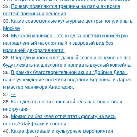
32.
Почему появляются трещины на пальцах возле
ногтей: причины и решения
33.
Какие современные культурные центры популярны в
Москве
34.
Мужской маникюр - это уход за ногтями и кожей рук,
направленный на опрятный и здоровый вид без
излишней декоративности.
35.
Впереди многих ждет дачный сезон и конечно не все
будут лежать на шезлонге и попивать вкусный коктейль.
36.
В рамках благотворительной акции "Добрые Дела",
наше учреждение посетили подологи Вероника и Дарья
и мастер маникюра Анастасия.
37.
---
38.
Как сделать ногти с фольгой гель лак: пошаговая
инструкция
39.
Можно ли без клея отпечатать фольгу на весь
ноготь? Лайфхаки и советы
40.
Какие фестивали и культурные мероприятия