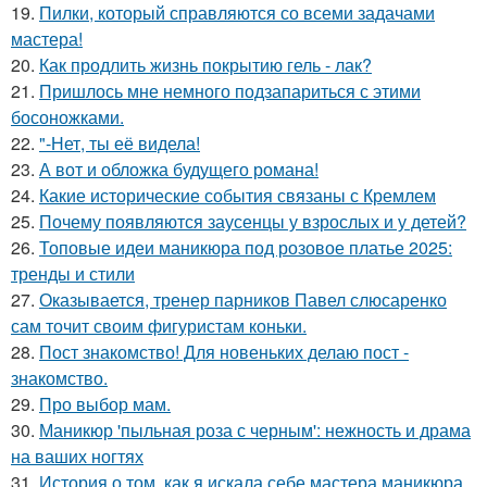
19.
Пилки, который справляются со всеми задачами
мастера!
20.
Как продлить жизнь покрытию гель - лак?
21.
Пришлось мне немного подзапариться с этими
босоножками.
22.
"-Нет, ты её видела!
23.
А вот и обложка будущего романа!
24.
Какие исторические события связаны с Кремлем
25.
Почему появляются заусенцы у взрослых и у детей?
26.
Топовые идеи маникюра под розовое платье 2025:
тренды и стили
27.
Оказывается, тренер парников Павел слюсаренко
сам точит своим фигуристам коньки.
28.
Пост знакомство! Для новеньких делаю пост -
знакомство.
29.
Про выбор мам.
30.
Маникюр 'пыльная роза с черным': нежность и драма
на ваших ногтях
31.
История о том, как я искала себе мастера маникюра.