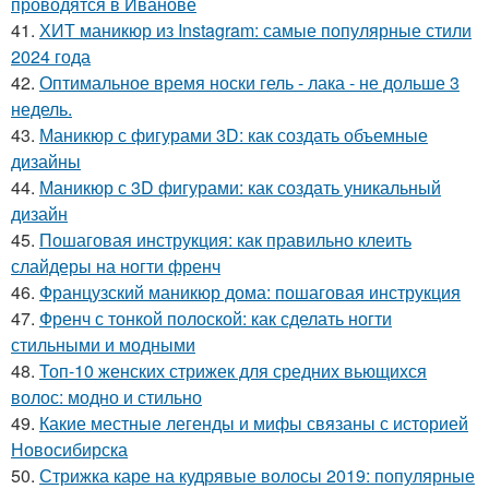
проводятся в Иванове
41.
ХИТ маникюр из Instagram: самые популярные стили
2024 года
42.
Оптимальное время носки гель - лака - не дольше 3
недель.
43.
Маникюр с фигурами 3D: как создать объемные
дизайны
44.
Маникюр с 3D фигурами: как создать уникальный
дизайн
45.
Пошаговая инструкция: как правильно клеить
слайдеры на ногти френч
46.
Французский маникюр дома: пошаговая инструкция
47.
Френч с тонкой полоской: как сделать ногти
стильными и модными
48.
Топ-10 женских стрижек для средних вьющихся
волос: модно и стильно
49.
Какие местные легенды и мифы связаны с историей
Новосибирска
50.
Стрижка каре на кудрявые волосы 2019: популярные