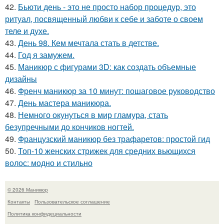
42.
Бьюти день - это не просто набор процедур, это
ритуал, посвященный любви к себе и заботе о своем
теле и духе.
43.
День 98. Кем мечтала стать в детстве.
44.
Год я замужем.
45.
Маникюр с фигурами 3D: как создать объемные
дизайны
46.
Френч маникюр за 10 минут: пошаговое руководство
47.
День мастера маникюра.
48.
Немного окунуться в мир гламура, стать
безупречными до кончиков ногтей.
49.
Французский маникюр без трафаретов: простой гид
50.
Топ-10 женских стрижек для средних вьющихся
волос: модно и стильно
© 2026 Маникюр
Контакты
Пользовательское соглашение
Политика конфидециальности