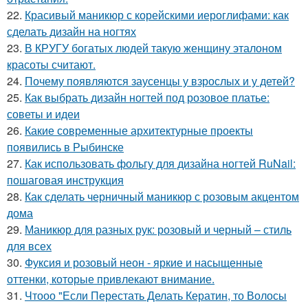
22.
Красивый маникюр с корейскими иероглифами: как
сделать дизайн на ногтях
23.
В КРУГУ богатых людей такую женщину эталоном
красоты считают.
24.
Почему появляются заусенцы у взрослых и у детей?
25.
Как выбрать дизайн ногтей под розовое платье:
советы и идеи
26.
Какие современные архитектурные проекты
появились в Рыбинске
27.
Как использовать фольгу для дизайна ногтей RuNail:
пошаговая инструкция
28.
Как сделать черничный маникюр с розовым акцентом
дома
29.
Маникюр для разных рук: розовый и черный – стиль
для всех
30.
Фуксия и розовый неон - яркие и насыщенные
оттенки, которые привлекают внимание.
31.
Чтооо "Если Перестать Делать Кератин, то Волосы