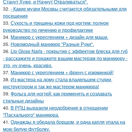
Станут Хуже, и Начнут Отваливаться".
32.
- Какие музеи Москвы считаются обязательными для
посещения
33.
Сухость и трещины кожи под ногтем: полное
руководство по лечению и профилактике
34.
Маникюр с укреплением + дизайн для маши.
35.
Новомодный маникюр "Разные Руки".
36.
Lip Gloss Nails - покрытие с эффектом блеска для губ
- расскажите и покажите вашим мастерам по маникюру -
это, ну очень, красиво.
37.
Маникюр с укреплением + френч с изюминкой!
38.
Из мастера на дому стала владельцем студии,
инструктором и так же мастером маникюра!
39.
Фольга для ногтей: как применять и создавать
стильные дизайны
40.
В РПЦ выразили неодобрение в отношении
"Пасхального" маникюра.
41.
Однажды я обедала борщом, и одна капля упала на
мою белую футболку.