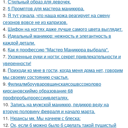
1.
Стильный образ для девочек.
2.
5 Промптов для мастера маникюра.
3.
Я тут узнала, что наша кожа реагирует на смену
сезонов вовсе не из капризов.
4.
Шифон на ногтях даже лучше самого цвета выглядит.
5.
Идеальный маникюр: нежность и элегантность в
каждой детали.
6.
Как я профессию "Мастер Маникюра выбрала".
7.
Ухоженные руки и ногти: секрет привлекательности и
уверенности!
8.
Приходи ко мне в гости, когда меня дома нет, говорим
мы своему состоянию счастья.
9.
Филиалмбоууваровщинскаясошвссоколово
кирсановскиймо образование 68
профпробыпроессиивдеталях.
10.
Запись на мужской маникюр, педикюр веду на
вторую половину февраля и начало марта.
11.
Нюансы мк. Мы начнем с блеска:
12.
Ох, если б можно было б сделать такой пушистый