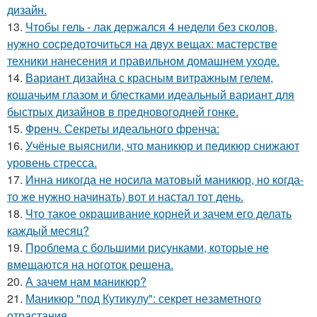
дизайн.
13.
Чтобы гель - лак держался 4 недели без сколов,
нужно сосредоточиться на двух вещах: мастерстве
техники нанесения и правильном домашнем уходе.
14.
Вариант дизайна с красным витражным гелем,
кошачьим глазом и блестками идеальный вариант для
быстрых дизайнов в предновогодней гонке.
15.
Френч. Секреты идеального френча:
16.
Учёные выяснили, что маникюр и педикюр снижают
уровень стресса.
17.
Инна никогда не носила матовый маникюр, но когда-
то же нужно начинать) вот и настал тот день.
18.
Что такое окрашивание корней и зачем его делать
каждый месяц?
19.
Проблема с большими рисунками, которые не
вмещаются на ноготок решена.
20.
А зачем нам маникюр?
21.
Маникюр "под Кутикулу": секрет незаметного
отрастания.