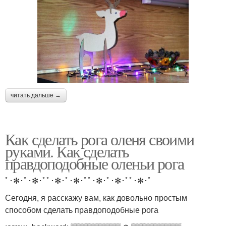
читать дальше →
Как сделать рога оленя своими
руками. Как сделать
правдоподобные оленьи рога
ﾟ･✻･ﾟ･✻･ﾟﾟ･✻･ﾟ･✻･ﾟﾟ･✻･ﾟ･✻･ﾟﾟ･✻･ﾟ
Сегодня, я расскажу вам, как довольно простым
способом сделать правдоподобные рога