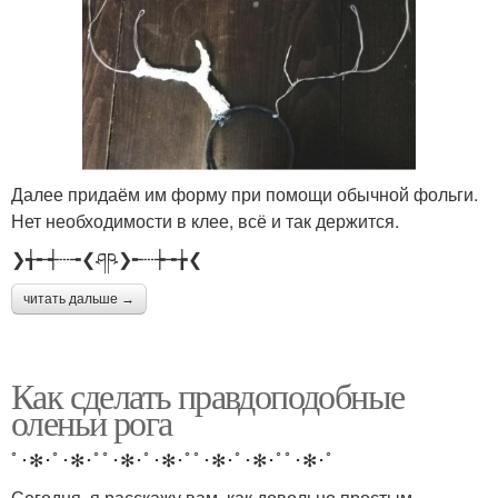
Далее придаём им форму при помощи обычной фольги.
Нет необходимости в клее, всё и так держится.
❯╅╾┽┄╼❮ཤཥ❯╾┄┾╼╆❮
читать дальше →
Как сделать правдоподобные
оленьи рога
ﾟ･✻･ﾟ･✻･ﾟﾟ･✻･ﾟ･✻･ﾟﾟ･✻･ﾟ･✻･ﾟﾟ･✻･ﾟ
Сегодня, я расскажу вам, как довольно простым