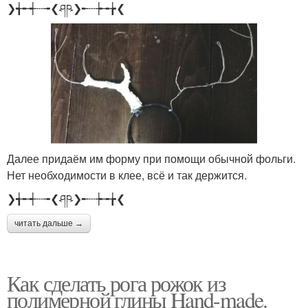
❯╅╾┽┄╼❮ཤཥ❯╾┄┾╼╆❮
Далее придаём им форму при помощи обычной фольги.
Нет необходимости в клее, всё и так держится.
❯╅╾┽┄╼❮ཤཥ❯╾┄┾╼╆❮
читать дальше →
Как сделать рога рожок из
полимерной глины Hand-made.