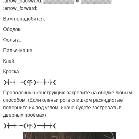
:arrow_backward: ▒▒▒▒▒▒▒▒▒ ✵ ▒▒▒▒▒▒▒▒▒
:arrow_forward:
Вам понадобится:
Ободок.
Фольга.
Папье-маше.
Клей.
Краска.
❯╅╾┽┄╼❮ཤཥ❯╾┄┾╼╆❮
Проволочную конструкцию закрепите на ободке любым
способом. (Если оленьи рога слишком раскидистые
поверните их под углом, иначе будете застревать в
дверных проёмах)
❯╅╾┽┄╼❮ཤཥ❯╾┄┾╼╆❮