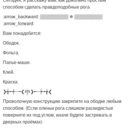
способом сделать правдоподобные рога
:arrow_backward: ▒▒▒▒▒▒▒▒▒ ✵ ▒▒▒▒▒▒▒▒▒
:arrow_forward:
Вам понадобится:
Ободок.
Фольга.
Папье-маше.
Клей.
Краска.
❯╅╾┽┄╼❮ཤཥ❯╾┄┾╼╆❮
Проволочную конструкцию закрепите на ободке любым
способом. (Если оленьи рога слишком раскидистые
поверните их под углом, иначе будете застревать в
дверных проёмах)