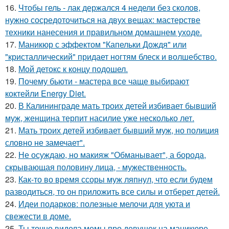
16.
Чтобы гель - лак держался 4 недели без сколов,
нужно сосредоточиться на двух вещах: мастерстве
техники нанесения и правильном домашнем уходе.
17.
Маникюр с эффектом "Капельки Дождя" или
"кристаллический" придает ногтям блеск и волшебство.
18.
Мой детокс к концу подошел.
19.
Почему бьюти - мастера все чаще выбирают
коктейли Energy Diet.
20.
В Калининграде мать троих детей избивает бывший
муж, женщина терпит насилие уже несколько лет.
21.
Мать троих детей избивает бывший муж, но полиция
словно не замечает".
22.
Не осуждаю, но макияж "Обманывает", а борода,
скрывающая половину лица, - мужественность.
23.
Как-то во время ссоры муж ляпнул, что если будем
разводиться, то он приложить все силы и отберет детей.
24.
Идеи подарков: полезные мелочи для уюта и
свежести в доме.
25.
Ты точно видела мемы про девушек на маникюре,