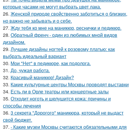
которые часами не могут выбрать цвет лака.
26.
Женской природе свойственно заботиться о близких,
но важно не забывать и о себе.
27.
Жду тебя ко мне на маникюр, реснички и педикюр.
28.
Обратный френч - один из любимых мной видов
дизайном.
29.
Лучшие дизайны ногтей к розовому платью: как
выбрать идеальный вариант
30.
Мои "Нет" в педикюре, как подолога.
31.
До, чужая работа.
32.
Красивый маникюр! Дизайн?
33.
Какие культурные центры Москвы проводят выставки
34.
Есть ли в Орле театры или концертные залы
35.
Отходит ноготь и шелушится кожа: причины и
способы лечения
36.
3 секрета "Дорогого" маникюра, который не выдаст
свой бюджет.
37.
- Какие музеи Москвы считаются обязательными для