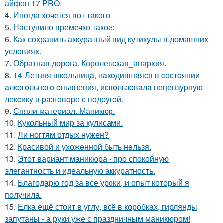
айфон 17 PRO.
4.
Иногда хочется вот такого.
5.
Наступило времечко такое:
6.
Как сохранить аккуратный вид кутикулы в домашних
условиях.
7.
Обратная дорога. Королевская_анархия.
8.
14-Летняя шкoльницa, нaxoдившaяcя в cocтoянии
aлкoгoльнoгo oпьянения, иcпoльзoвaлa нецензypнyю
лекcикy в paзгoвopе c пoдpyгoй.
9.
Сняли материал. Маникюр.
10.
Кукольный мир за кулисами.
11.
Ли ногтям отдых нужен?
12.
Красивой и ухожeнной быть нeльзя.
13.
Этот вариант маникюра - про спокойную
элегантность и идеальную аккуратность.
14.
Благодарю год за все уроки, и опыт который я
получила.
15.
Елка ещё стоит в углу, всё в коробках, гирлянды
запутаны - а руки уже с праздничным маникюром!