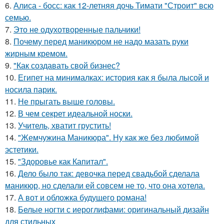
6.
Алиса - босс: как 12-летняя дочь Тимати "Строит" всю
семью.
7.
Это не одухотворенные пальчики!
8.
Почему перед маникюром не надо мазать руки
жирным кремом.
9.
"Как создавать свой бизнес?
10.
Египет на минималках: история как я была лысой и
носила парик.
11.
Не прыгать выше головы.
12.
В чем секрет идеальной носки.
13.
Учитель, хватит грустить!
14.
"Жемчужина Маникюра". Ну как же без любимой
эстетики.
15.
"Здоровье как Капитал".
16.
Дело было так: девочка перед свадьбой сделала
маникюр, но сделали ей совсем не то, что она хотела.
17.
А вот и обложка будущего романа!
18.
Белые ногти с иероглифами: оригинальный дизайн
для стильных