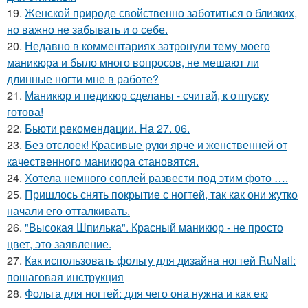
19.
Женской природе свойственно заботиться о близких,
но важно не забывать и о себе.
20.
Недавно в комментариях затронули тему моего
маникюра и было много вопросов, не мешают ли
длинные ногти мне в работе?
21.
Маникюр и педикюр сделаны - считай, к отпуску
готова!
22.
Бьюти рекомендации. На 27. 06.
23.
Без отслоек! Красивые руки ярче и женственней от
качественного маникюра становятся.
24.
Хотела немного соплей развести под этим фото ….
25.
Пришлось снять покрытие с ногтей, так как они жутко
начали его отталкивать.
26.
"Высокая Шпилька". Красный маникюр - не просто
цвет, это заявление.
27.
Как использовать фольгу для дизайна ногтей RuNail:
пошаговая инструкция
28.
Фольга для ногтей: для чего она нужна и как ею