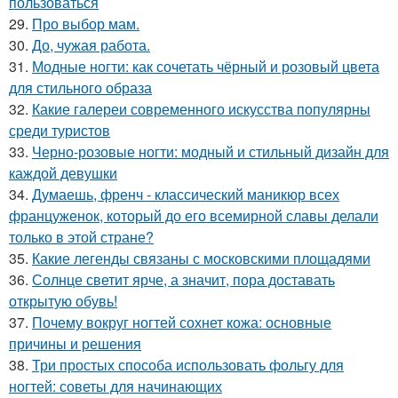
пользоваться
29.
Про выбор мам.
30.
До, чужая работа.
31.
Модные ногти: как сочетать чёрный и розовый цвета
для стильного образа
32.
Какие галереи современного искусства популярны
среди туристов
33.
Черно-розовые ногти: модный и стильный дизайн для
каждой девушки
34.
Думаешь, френч - классический маникюр всех
француженок, который до его всемирной славы делали
только в этой стране?
35.
Какие легенды связаны с московскими площадями
36.
Солнце светит ярче, а значит, пора доставать
открытую обувь!
37.
Почему вокруг ногтей сохнет кожа: основные
причины и решения
38.
Три простых способа использовать фольгу для
ногтей: советы для начинающих