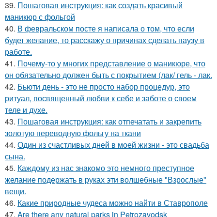
39.
Пошаговая инструкция: как создать красивый
маникюр с фольгой
40.
В февральском посте я написала о том, что если
будет желание, то расскажу о причинах сделать паузу в
работе.
41.
Почему-то у многих представление о маникюре, что
он обязательно должен быть с покрытием (лак/ гель - лак.
42.
Бьюти день - это не просто набор процедур, это
ритуал, посвященный любви к себе и заботе о своем
теле и духе.
43.
Пошаговая инструкция: как отпечатать и закрепить
золотую переводную фольгу на ткани
44.
Один из счастливых дней в моей жизни - это свадьба
сына.
45.
Каждому из нас знакомо это немного преступное
желание подержать в руках эти волшебные "Взрослые"
вещи.
46.
Какие природные чудеса можно найти в Ставрополе
47.
Are there any natural parks in Petrozavodsk