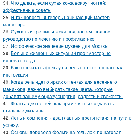
34.
Что делать, если сухая кожа вокруг ногтей:
эффективные советы
35.
И так новость: я теперь начинающий мастер
маникюра!
36.
Сухость и трещины кожи под ногтем: полное
руководство по лечению и профилактике
37.
Историческое значение музеев для Москвы
38.
Больше жизненных ситуаций про "мастер не
виноват, когда.
39.
Как отпечатать фольгу на весь ноготок: пошаговая
инструкция
40.
Когда речь идет о ярких оттенках для весеннего
маникюра, важно выбирать такие цвета, которые
добавят вашему образу энергии, радости и свежести.
41.
Фольга для ногтей: как применять и создавать
стильные дизайны
42.
Лень и сомнения - два главных препятствия на пути к
успеху.
43.
Основы перевода фольги на гель-лак: пошаговая