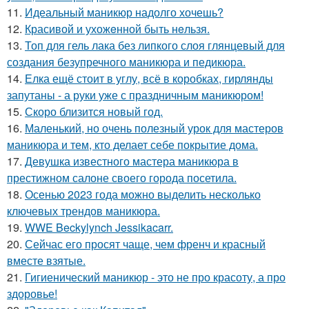
11.
Идеальный маникюр надолго хочешь?
12.
Красивой и ухожeнной быть нeльзя.
13.
Топ для гель лака без липкого слоя глянцевый для
создания безупречного маникюра и педикюра.
14.
Елка ещё стоит в углу, всё в коробках, гирлянды
запутаны - а руки уже с праздничным маникюром!
15.
Скоро близится новый год.
16.
Маленький, но очень полезный урок для мастеров
маникюра и тем, кто делает себе покрытие дома.
17.
Девушка известного мастера маникюра в
престижном салоне своего города посетила.
18.
Осенью 2023 года можно выделить несколько
ключевых трендов маникюра.
19.
WWE Beckylynch Jessikacarr.
20.
Сейчас его просят чаще, чем френч и красный
вместе взятые.
21.
Гигиенический маникюр - это не про красоту, а про
здоровье!