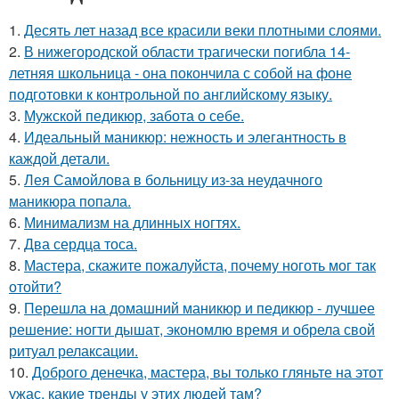
1.
Десять лет назад все красили веки плотными слоями.
2.
В нижегородской области трагически погибла 14-
летняя школьница - она покончила с собой на фоне
подготовки к контрольной по английскому языку.
3.
Мужской педикюр, забота о себе.
4.
Идеальный маникюр: нежность и элегантность в
каждой детали.
5.
Лея Самойлова в больницу из-за неудачного
маникюра попала.
6.
Минимализм на длинных ногтях.
7.
Два сердца тоса.
8.
Мастера, скажите пожалуйста, почему ноготь мог так
отойти?
9.
Перешла на домашний маникюр и педикюр - лучшее
решение: ногти дышат, экономлю время и обрела свой
ритуал релаксации.
10.
Доброго денечка, мастера, вы только гляньте на этот
ужас, какие тренды у этих людей там?