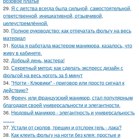
розовое платье
29.
Я с детства всегда была сильной, самостоятельной,
ответственной, инициативной, отзывчивой,
целеустремлённой.
30.
Полное руководство: как отпечатать фольгу на весь
материал
31.
Когда я работала мастером маникюра, казалось, что
живу в кабинете.
32.
Добрый день, мастера!
33.
Секретный метод: как сделать экспресс дизайн с
фольгой на весь ноготь за 5 минут
34.
"Ногти - Клювики" - приговор или просто сигнал к
действию?
35.
Френч, или французский маникюр, стал популярным
благодаря своей универсальности и элегантности.
36.
Нюдовый маникюр - элегантность и универсальность
…….
37.
Устали от сколов, трещин и отслоек гель - лака?
38.
Как клеить фольгу на ногти без клея: простые и