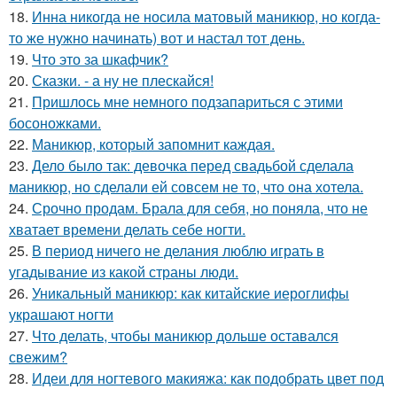
18.
Инна никогда не носила матовый маникюр, но когда-
то же нужно начинать) вот и настал тот день.
19.
Что это за шкафчик?
20.
Сказки. - а ну не плескайся!
21.
Пришлось мне немного подзапариться с этими
босоножками.
22.
Маникюр, который запомнит каждая.
23.
Дело было так: девочка перед свадьбой сделала
маникюр, но сделали ей совсем не то, что она хотела.
24.
Срочно продам. Брала для себя, но поняла, что не
хватает времени делать себе ногти.
25.
В период ничего не делания люблю играть в
угадывание из какой страны люди.
26.
Уникальный маникюр: как китайские иероглифы
украшают ногти
27.
Что делать, чтобы маникюр дольше оставался
свежим?
28.
Идеи для ногтевого макияжа: как подобрать цвет под