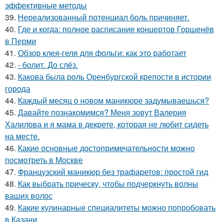
эффективные методы
39.
Нереализованный потенциал боль причиняет.
40.
Где и когда: полное расписание концертов Горшенёв
в Перми
41.
Обзор клея-геля для фольги: как это работает
42.
- болит. До слёз.
43.
Какова была роль Оренбургской крепости в истории
города
44.
Каждый месяц о новом маникюре задумываешься?
45.
Давайте познакомимся? Меня зовут Валерия
Халилова и я мама в декрете, которая не любит сидеть
на месте.
46.
Какие основные достопримечательности можно
посмотреть в Москве
47.
Французский маникюр без трафаретов: простой гид
48.
Как выбрать прическу, чтобы подчеркнуть волны
ваших волос
49.
Какие кулинарные специалитеты можно попробовать
в Казани