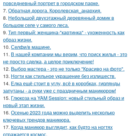
повседневный портрет в городском парке.
7.
Обратная дорога. Королевская_анархия.
8.
Небольшой двухэтажный деревянный домик в
большом селе у самого леса.
9.
Тип первый: женщина-"картинка" - ухоженность как
образ жизни.
10.
Селфи/в машине.
11.
В нашей компании мы верим, что поиск жилья - это
не просто сделка, а целое приключение!
12.
Выбор мастера - это не только "Красиво на фото".
13.
Ногти как стильное украшение без излишеств.
14.
Елка ещё стоит в углу, всё в коробках, гирлянды
запутаны - а руки уже с праздничным маникюром!
15.
Глюкоза на YAM Session: новый стильный образ и
новый этап жизни.
16.
Осенью 2023 года можно выделить несколько
ключевых трендов маникюра.
17.
Когда маникюр выглядит, как будто на ногтях
отражается космос.