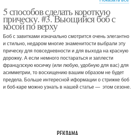
5 способов сделать короткую
Объемные прически
Женские прически
прическу. #3. Вьющийся боб с
косой по верху
Боб с завитками изначально смотрится очень элегантно
и стильно, недаром многие знаменитости выбрали эту
Стильные прически
прическу для повседневности и для выхода на красную
дорожку. А если немного постараться и заплести
французскую косичку (или любую, удобную для вас) для
асимметрии, то восхищению вашим образом не будет
предела. Больше интересной иформации о стрижке боб
и боб-каре можно узнать в нашей статье — этом сезоне.