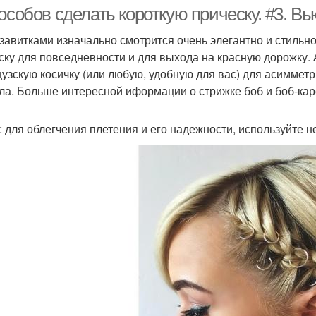
волосы
особов сделать короткую прическу. #3. В
 завитками изначально смотрится очень элегантно и стильн
ску для повседневности и для выхода на красную дорожку. 
узскую косичку (или любую, удобную для вас) для асиммет
ла. Больше интересной иформации о стрижке боб и боб-кар
: для облегчения плетения и его надежности, используйте н