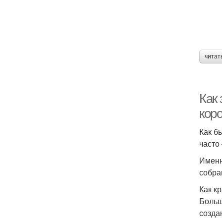
читат
Как
кор
Как б
часто
Именн
собра
Как к
Больш
созда