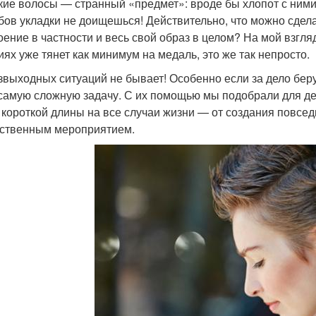
кие волосы — странный «предмет»: вроде бы хлопот с ними
бов укладки не доищешься! Действительно, что можно сдела
оение в частности и весь свой образ в целом? На мой взгля
иях уже тянет как минимум на медаль, это же так непросто.
звыходных ситуаций не бывает! Особенно если за дело бер
самую сложную задачу. С их помощью мы подобрали для де
 короткой длины на все случаи жизни — от создания повсе
ственным мероприятием.