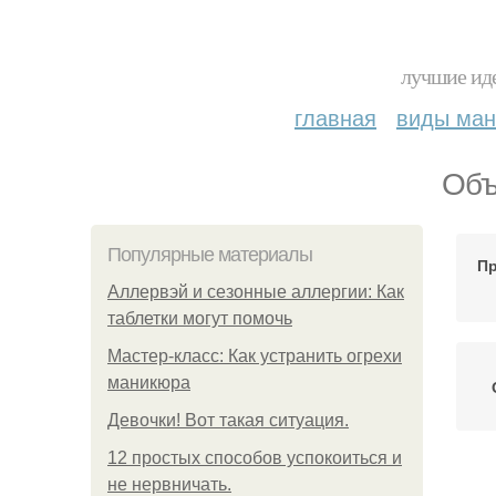
лучшие иде
главная
виды ма
Объ
Популярные материалы
Пр
Аллервэй и сезонные аллергии: Как
таблетки могут помочь
Мастер-класс: Как устранить огрехи
маникюра
Девочки! Вот такая ситуация.
12 простых способов успокоиться и
не нервничать.
О