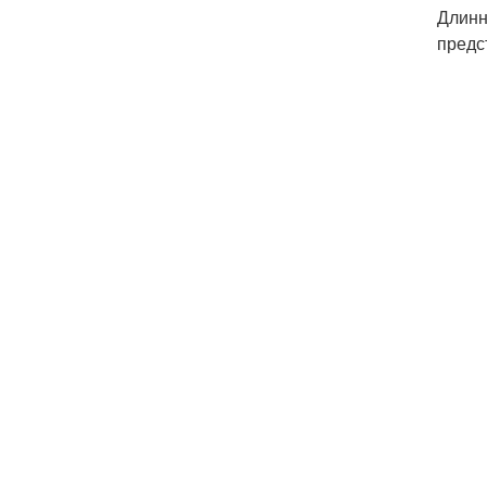
Длинн
предс