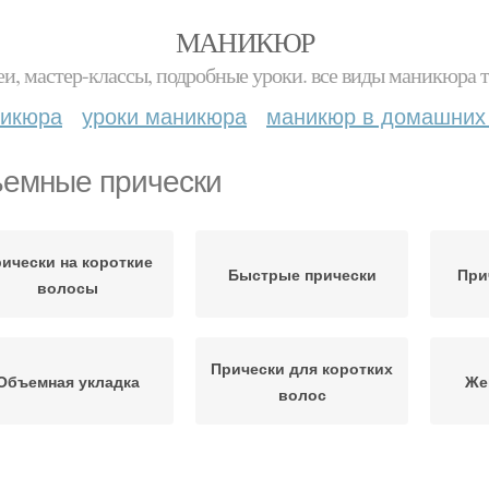
МАНИКЮР
и, мастер-классы, подробные уроки. все виды маникюра т
никюра
уроки маникюра
маникюр в домашних
емные прически
ически на короткие
Быстрые прически
При
волосы
Прически для коротких
Объемная укладка
Же
волос
Прическа на короткие
бъемная прическа