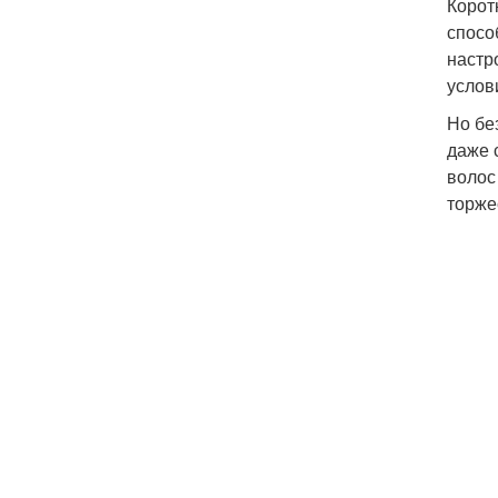
Корот
спосо
настр
услов
Но бе
даже 
волос
торже