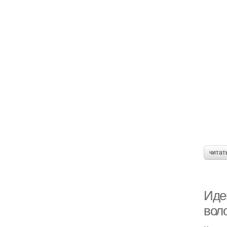
читат
Идеи
вол