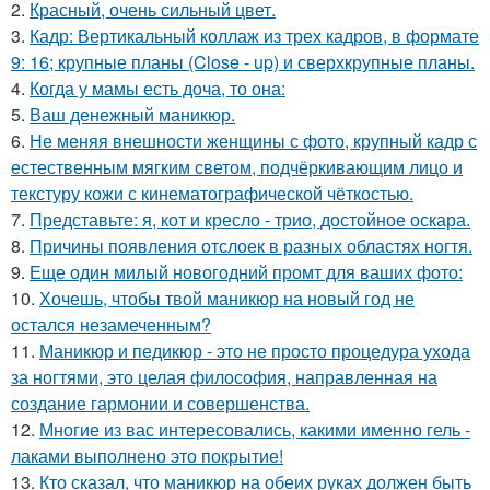
2.
Красный, очень сильный цвет.
3.
Кадр: Вертикальный коллаж из трех кадров, в формате
9: 16; крупные планы (Close - up) и сверхкрупные планы.
4.
Когда у мамы есть доча, то она:
5.
Ваш денежный маникюр.
6.
Не меняя внешности женщины с фото, крупный кадр с
естественным мягким светом, подчёркивающим лицо и
текстуру кожи с кинематографической чёткостью.
7.
Представьте: я, кот и кресло - трио, достойное оскара.
8.
Причины появления отслоек в разных областях ногтя.
9.
Еще один милый новогодний промт для ваших фото:
10.
Хочешь, чтобы твой маникюр на новый год не
остался незамеченным?
11.
Маникюр и педикюр - это не просто процедура ухода
за ногтями, это целая философия, направленная на
создание гармонии и совершенства.
12.
Многие из вас интересовались, какими именно гель -
лаками выполнено это покрытие!
13.
Кто сказал, что маникюр на обеих руках должен быть