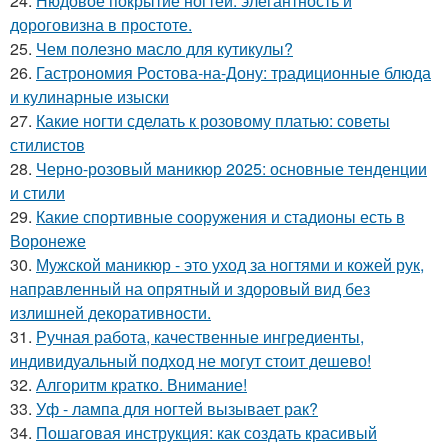
24.
Нюдовое покрытие ногтей: элегантность и
дороговизна в простоте.
25.
Чем полезно масло для кутикулы?
26.
Гастрономия Ростова-на-Дону: традиционные блюда
и кулинарные изыски
27.
Какие ногти сделать к розовому платью: советы
стилистов
28.
Черно-розовый маникюр 2025: основные тенденции
и стили
29.
Какие спортивные сооружения и стадионы есть в
Воронеже
30.
Мужской маникюр - это уход за ногтями и кожей рук,
направленный на опрятный и здоровый вид без
излишней декоративности.
31.
Ручная работа, качественные ингредиенты,
индивидуальный подход не могут стоит дешево!
32.
Алгоритм кратко. Внимание!
33.
Уф - лампа для ногтей вызывает рак?
34.
Пошаговая инструкция: как создать красивый