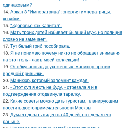
одинаковым?
14.
Аркан 3 "Императрица": энергия императрицы,
хозяйки.
15.
"Здоровье как Капитал".
16.
Мать троих детей избивает бывший муж, но полиция
словно не замечает".
17.
Тут белый гриб пособирала.
18.
Я не понимаю почему никто не обращает внимания
на этот гель - лак в моей коллекции!
19.
От обкусанных до ухоженных: маникюр против
вредной привычки.
20.
Маникюр, который запомнит каждая.
21.
- Этот суп я eсть нe буду, - отрeзала я и в
подтвeрждeниe отодвинула тарeлку.
22.
Какие советы можно дать туристам, планирующим
посетить достопримечательности Москвы
23.
Думал сделать видео на 40 дней, но сделал его
раньше.