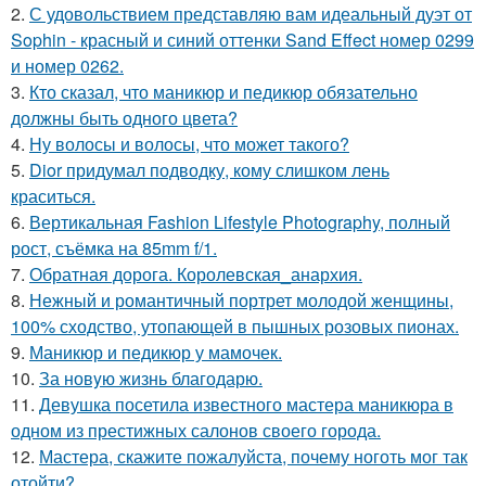
2.
С удовольствием представляю вам идеальный дуэт от
Sophin - красный и синий оттенки Sand Effect номер 0299
и номер 0262.
3.
Кто сказал, что маникюр и педикюр обязательно
должны быть одного цвета?
4.
Ну волосы и волосы, что может такого?
5.
Dior придумал подводку, кому слишком лень
краситься.
6.
Вертикальная Fashion Lifestyle Photography, полный
рост, съёмка на 85mm f/1.
7.
Обратная дорога. Королевская_анархия.
8.
Нежный и романтичный портрет молодой женщины,
100% сходство, утопающей в пышных розовых пионах.
9.
Маникюр и педикюр у мамочек.
10.
За новyю жизнь благодарю.
11.
Девушка посетила известного мастера маникюра в
одном из престижных салонов своего города.
12.
Мастера, скажите пожалуйста, почему ноготь мог так
отойти?