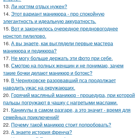
13.
Ли ногтям отдых нужен?
14.
Этот вариант маникюра - про спокойную
элегантность и идеальную аккуратность.
15.
Вот и закончилось очередное предновогоднее
нонстоп пилилово.
16.
А вы знаете, как выглядели первые мастера
маникюра и педикюра?
17.
Не могу больше держать эти фото при себе.
18.
Смотрю на полных женщин и не понимаю, зачем
такие бочки делают маникюр и ботокс?
19.
В Черняховске разорвавший пса продолжает
наводить ужас на окружающих.
20.
Горячий масляный маникюр - процедура, при которой
пальцы погружают в чашку с нагретыми маслами.
21.
Каникулы в самом разгаре, а это значит - время для
семейных приключений!
22.
Почему такой маникюр стоит попробовать?
23.
А знаете история френча?