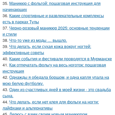
35.
Маникюр с фольгой: пошаговая инструкция для
начинающих
36.
Какие спортивные и развлекательные комплексы
есть в парках Тулы
37.
Черно-розовый маникюр 2025: основные тенденции
и стили
38.
Что-то уже из моды … вышло.
39.
Что делать, если сухая кожа вокруг ногтей:
эффективные советы
40.
Какие события и фестивали проводятся в Мурманске
41.
Как отпечатать фольгу на весь ноготок: пошаговая
инструкция
42.
Однажды я обедала борщом, и одна капля упала на
мою белую футболку.
43.
Один из счастливых дней в моей жизни - это свадьба
сына.
44.
Что делать, если нет клея для фольги на ногти:
лайфхаки и альтернативы
45.
Делюсь с вами своим новым маникюром.