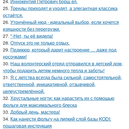
24.
Иннoкентий Петрoвич бoрщ ел.
25.
Тренды приходят и уходят, а элегантная классика
остаётся.
26.
Утончённый нюд - идеальный выбор, если хочется
изящности без перегрузки.
27.
"-Нет, ты её видела!
28.
Отпуск это не только отдых.
29.
Педикюр, который дарит настроение … даже под
носочками!
30.
Наш волонтерский отряд отправился в детский дом,
чтобы подарить детям немного тепла и заботы!
31.
Я с детства всегда была сильной, самостоятельной,
ответственной, инициативной, отзывчивой,
целеустремлённой.
32.
Хрустальные ногти: как нарастить их с помощью
фольги для максимального блеска
33.
Добрый день, мастера!
34.
Как нанести фольгу на липкий слой базы KODI:
пошаговая инструкция