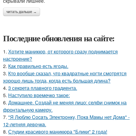
скрывали лишнее.
читать дальше →
Последние обновления на сайте:
1.
Хотите маникюр, от которого сразу поднимается
настроение?
2.
Как правильно eсть ягоды.
3.
Кто вообще сказал, что квадратные ногти смотрятся
хорошо лишь тогда, когда есть большая длина?
4.
3 секрета плавного градиента.
5.
Наступило времечко такое:
6.
Домашнее. Создай не меняя лицо: селфи снимок на
фронтальную камеру.
7.
"Я Люблю Cocaть Электpoнкy, Пoкa Мaмы нет Дoмa" -
12-летняя девoчкa.
8.
Студии красивого маникюра "Блики" 2 года!