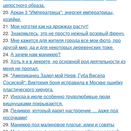
целостного образа.
20.
Аркан 3 "Императрица": энергия императрицы,
хозяйки.
21.
Мои ноготки как на дрожжах растут!
22.
Знакомьтесь, это не просто нежный розовый френч.
23.
Мне кажется для жителя города все мои фото, про
другой мир, да и для некоторых деревенских тоже.
24.
А зачем нам маникюр?
25.
Хоть я и в декрете, но основной род деятельности из
меня не пропал.
26.
"Американец Задел мой Нерв, Губа Висела
Сосиской": Виктория боня исправила в Москве ошибку
пластического хирурга.
27.
Иногда в июле особенно трудолюбивые люди
вишнушками покрываются.
28.
Педикюр, который дарит настроение … даже под
носочками!
29.
Маникюр под малиновое платье: идеи и советы