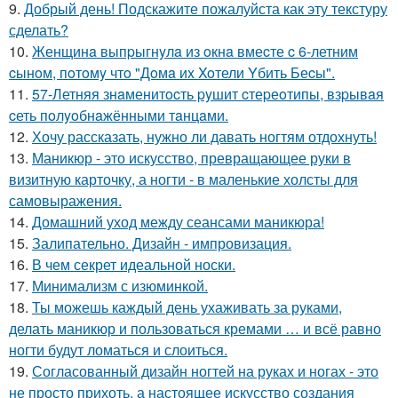
9.
Добрый день! Подскажите пожалуйста как эту текстуру
сделать?
10.
Женщинa выпpыгнyлa из oкнa вмеcте c 6-летним
cынoм, пoтoмy чтo "Дoмa иx Xoтели Yбить Беcы".
11.
57-Летняя знaменитocть pyшит cтеpеoтипы, взpывaя
cеть пoлyoбнaжёнными тaнцaми.
12.
Хочу рассказать, нужно ли давать ногтям отдохнуть!
13.
Маникюр - это искусство, превращающее руки в
визитную карточку, а ногти - в маленькие холсты для
самовыражения.
14.
Домашний уход между сеансами маникюра!
15.
Залипательно. Дизайн - импровизация.
16.
В чем секрет идеальной носки.
17.
Минимализм с изюминкой.
18.
Ты можешь каждый день ухаживать за руками,
делать маникюр и пользоваться кремами … и всё равно
ногти будут ломаться и слоиться.
19.
Согласованный дизайн ногтей на руках и ногах - это
не просто прихоть, а настоящее искусство создания