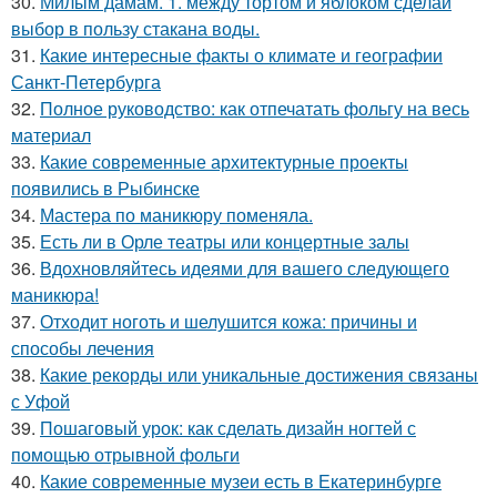
30.
Милым дамам. 1. между тортом и яблоком сделай
выбор в пользу стакана воды.
31.
Какие интересные факты о климате и географии
Санкт-Петербурга
32.
Полное руководство: как отпечатать фольгу на весь
материал
33.
Какие современные архитектурные проекты
появились в Рыбинске
34.
Мастера по маникюру поменяла.
35.
Есть ли в Орле театры или концертные залы
36.
Вдохновляйтесь идеями для вашего следующего
маникюра!
37.
Отходит ноготь и шелушится кожа: причины и
способы лечения
38.
Какие рекорды или уникальные достижения связаны
с Уфой
39.
Пошаговый урок: как сделать дизайн ногтей с
помощью отрывной фольги
40.
Какие современные музеи есть в Екатеринбурге