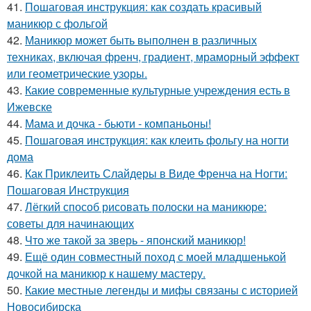
41.
Пошаговая инструкция: как создать красивый
маникюр с фольгой
42.
Маникюр может быть выполнен в различных
техниках, включая френч, градиент, мраморный эффект
или геометрические узоры.
43.
Какие современные культурные учреждения есть в
Ижевске
44.
Мама и дочка - бьюти - компаньоны!
45.
Пошаговая инструкция: как клеить фольгу на ногти
дома
46.
Как Приклеить Слайдеры в Виде Френча на Ногти:
Пошаговая Инструкция
47.
Лёгкий способ рисовать полоски на маникюре:
советы для начинающих
48.
Что же такой за зверь - японский маникюр!
49.
Ещё один совместный поход с моей младшенькой
дочкой на маникюр к нашему мастеру.
50.
Какие местные легенды и мифы связаны с историей
Новосибирска