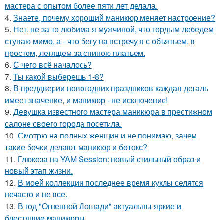
мастера с опытом более пяти лет делала.
4.
Знаете, почему хороший маникюр меняет настроение?
5.
Нет, не за то любима я мужчиной, что гордым лебедем
ступаю мимо, а - что бегу на встречу я с объятьем, в
простом, летящем за спиною платьем.
6.
С чего всё началось?
7.
Ты какой выберешь 1-8?
8.
В преддверии новогодних праздников каждая деталь
имеет значение, и маникюр - не исключение!
9.
Девушка известного мастера маникюра в престижном
салоне своего города посетила.
10.
Смотрю на полных женщин и не понимаю, зачем
такие бочки делают маникюр и ботокс?
11.
Глюкоза на YAM Session: новый стильный образ и
новый этап жизни.
12.
В моей коллекции последнее время куклы селятся
нечасто и не все.
13.
В год "Огненной Лошади" актуальны яркие и
блестящие маникюры.