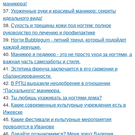
маникюра!
37.
Ухоженные руки и красивый маникюр: секреты
идеального вида!
38.
Сухость и трещины кожи под ногтем: полное
руководство по лечению и профилактике
39.
Ногти Bubblegum - летний тренд, который подойдет
каждой девушке.
40.
Маникюр и педикюр - это не просто уход за ногтями, а
важная часть самозаботы и стиля.
41.
Эстетика френча заключается в его гармонии и
сбалансированности.
42.
В РПЦ выразили неодобрение в отношении
"Пасхального" маникюра.
43.
Ты любишь ухаживать за ногтями дома?
44.
Какие современные культурные учреждения есть в
Ижевске
45.
Какие фестивали и культурные мероприятия
проводятся в Иванове
46.
Давайте познакомимся? Меня зовут Валерия