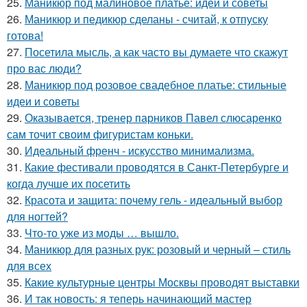
25.
Маникюр под малиновое платье: идеи и советы
26.
Маникюр и педикюр сделаны - считай, к отпуску
готова!
27.
Посетила мысль, а как часто вы думаете что скажут
про вас люди?
28.
Маникюр под розовое свадебное платье: стильные
идеи и советы
29.
Оказывается, тренер парников Павел слюсаренко
сам точит своим фигуристам коньки.
30.
Идеальный френч - искусство минимализма.
31.
Какие фестивали проводятся в Санкт-Петербурге и
когда лучше их посетить
32.
Красота и защита: почему гель - идеальный выбор
для ногтей?
33.
Что-то уже из моды … вышло.
34.
Маникюр для разных рук: розовый и черный – стиль
для всех
35.
Какие культурные центры Москвы проводят выставки
36.
И так новость: я теперь начинающий мастер