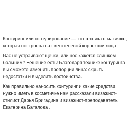
Скульптор для лица
Лица через макияж
Макияж для круглого
Контуринг или контурирование — это техника в макияже,
Круглое лицо
лица
которая построена на светотеневой коррекции лица.
Вас не устраивают щёчки, или нос кажется слишком
большим? Решение есть! Благодаря технике контуринга
Средства для круглого
Объема на круглом
вы сможете изменить пропорции лица: скрыть
лица
лице
недостатки и выделить достоинства.
Как правильно наносить контуринг и какие средства
нужно иметь в косметичке нам рассказали визажист-
Лица при круглой
стилист Дарья Бригадина и визажист-преподаватель
форме
Екатерина Баталова .