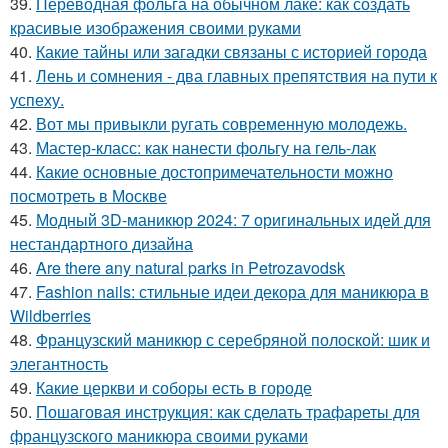
39.
Переводная фольга на обычном лаке: как создать
красивые изображения своими руками
40.
Какие тайны или загадки связаны с историей города
41.
Лень и сомнения - два главных препятствия на пути к
успеху.
42.
Вот мы привыкли ругать современную молодежь.
43.
Мастер-класс: как нанести фольгу на гель-лак
44.
Какие основные достопримечательности можно
посмотреть в Москве
45.
Модный 3D-маникюр 2024: 7 оригинальных идей для
нестандартного дизайна
46.
Are there any natural parks in Petrozavodsk
47.
Fashion nails: стильные идеи декора для маникюра в
Wildberries
48.
Французский маникюр с серебряной полоской: шик и
элегантность
49.
Какие церкви и соборы есть в городе
50.
Пошаговая инструкция: как сделать трафареты для
французского маникюра своими руками