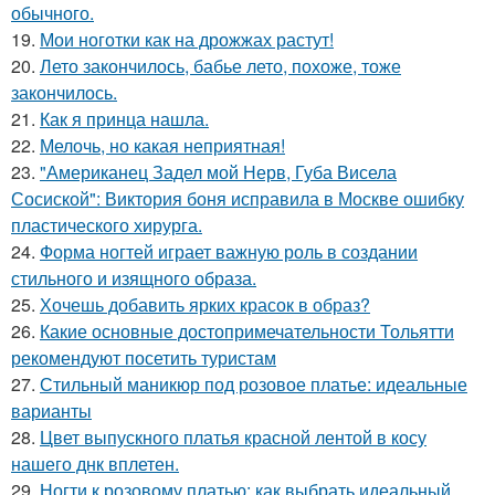
обычного.
19.
Мои ноготки как на дрожжах растут!
20.
Лето закончилось, бабье лето, похоже, тоже
закончилось.
21.
Как я принца нашла.
22.
Мелочь, но какая неприятная!
23.
"Американец Задел мой Нерв, Губа Висела
Сосиской": Виктория боня исправила в Москве ошибку
пластического хирурга.
24.
Форма ногтей играет важную роль в создании
стильного и изящного образа.
25.
Хочешь добавить ярких красок в образ?
26.
Какие основные достопримечательности Тольятти
рекомендуют посетить туристам
27.
Стильный маникюр под розовое платье: идеальные
варианты
28.
Цвет выпускного платья красной лентой в косу
нашего днк вплетен.
29.
Ногти к розовому платью: как выбрать идеальный