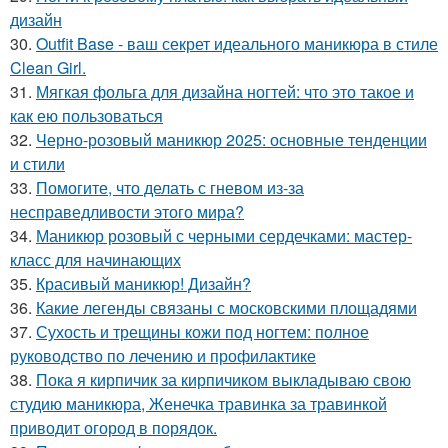
дизайн
30.
Outfit Base - ваш секрет идеального маникюра в стиле
Clean Girl.
31.
Мягкая фольга для дизайна ногтей: что это такое и
как ею пользоваться
32.
Черно-розовый маникюр 2025: основные тенденции
и стили
33.
Помогите, что делать с гневом из-за
несправедливости этого мира?
34.
Маникюр розовый с черными сердечками: мастер-
класс для начинающих
35.
Красивый маникюр! Дизайн?
36.
Какие легенды связаны с московскими площадями
37.
Сухость и трещины кожи под ногтем: полное
руководство по лечению и профилактике
38.
Пока я кирпичик за кирпичиком выкладываю свою
студию маникюра, Женечка травинка за травинкой
приводит огород в порядок.