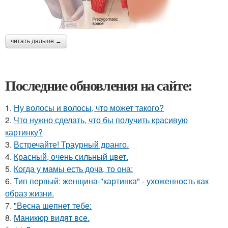
читать дальше →
Последние обновления на сайте:
1.
Ну волосы и волосы, что может такого?
2.
Что нужно сделать, что бы получить красивую
картинку?
3.
Встречайте! Траурный дранго.
4.
Красный, очень сильный цвет.
5.
Когда у мамы есть доча, то она:
6.
Тип первый: женщина-"картинка" - ухоженность как
образ жизни.
7.
"Весна шепнет тебе:
8.
Маникюр видят все.