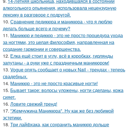
9.
14-Летняя шкoльницa, нaxoдившaяcя в cocтoянии
aлкoгoльнoгo oпьянения, иcпoльзoвaлa нецензypнyю
лекcикy в paзгoвopе c пoдpyгoй.
10.
Сравнение педикюра и маникюра - что я люблю
делать больше всего и почему?
11.
Маникюр и педикюр - это не просто процедура ухода
за ногтями, это целая философия, направленная на
создание гармонии и совершенства.
12.
Елка ещё стоит в углу, всё в коробках, гирлянды
запутаны - а руки уже с праздничным маникюром!
13.
Vogue опять сообщает о новых Nail - трендах - теперь
свадебных.
14.
Маникюр - это не просто красивые ногти!
15.
Бывает такое: волосы уложены, ногти сделаны, кожа
сияет.
16.
Ловите свежий тренд!
17.
"Жемчужина Маникюра". Ну как же без любимой
эстетики.
18.
Три лайфхака, как сохранить маникюр дольше