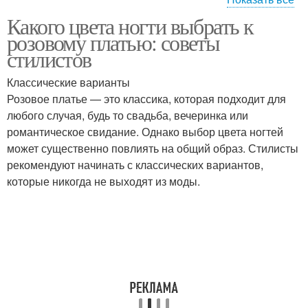
Какого цвета ногти выбрать к
Розовый маникюр
Розовые оттенки
розовому платью: советы
стилистов
Классические варианты
Маникюр с розовым
Блестка для розового
Розовое платье — это классика, которая подходит для
лаком
маникюра
любого случая, будь то свадьба, вечеринка или
романтическое свидание. Однако выбор цвета ногтей
может существенно повлиять на общий образ. Стилисты
рекомендуют начинать с классических вариантов,
Маникюр с розовыми
Розовый оттенок
которые никогда не выходят из моды.
блестками
Блеск на розовых
Розовые блестки
ногтях