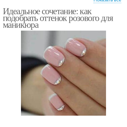
Идеальное сочетание: как
Маникюр с разными
Маникюр для
подобрать оттенок розового для
стилями
блондинок
маникюра
Маникюр без
Розовый лак
повреждений
Розовый сезон
Маникюр с блестками