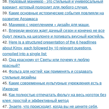
38.
Нюдовый маникюр - это стильный и универсальный
вариант, который подходит для любого случая.
39.
Какие основные исторические события повлияли на
развитие Арзамаса
40.
Маникюр с укреплением + дизайн для маши.
41.
Впереди многих ждет дачный сезон и конечно не все
будут лежать на шезлонге и попивать вкусный коктейль.
42.
Here is a structured presentation of the 6 headlines
about Kirov, each followed by 10 relevant questions,
compiled into a single list:
43.
Ода красному от Светы или почему я люблю
красный?
44.
Фольга для ногтей: как применять и создавать
стильные дизайны
45.
Какие современные культурные учреждения есть в
Ижевске
46.
Как полностью отпечатать фольгу на весь ноготок без
клея: простой и эффективный метод
47.
Знаете, что происходит, когда вы не цените себя,