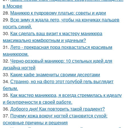
в Москве
28.
Маникюр к пудровому платью: советы и идеи
29.
Всю зиму я ждала лето, чтобы на кончиках пальцев
носить синий.
30.
Как сделать ваш визит к мастеру маникюра
максимально комфортным и удачным?
31.
Лето - прекрасная пора похвастаться красивым
маникюром.
32.
Черно-розовый маникюр: 10 стильных идей для
дизайна ногтей
33.
Какие кафе знамениты своими десертами
34.
Странно, но на фото этот голубой гель выглядит
белым.
35.
Как мастер маникюра, я всегда стремилась к идеалу
и безупречности в своей работе.
36.
Доброго дня! Как повторить такой градиент?
37.
Почему кожа вокруг ногтей становится сухой:
основные причины и решения