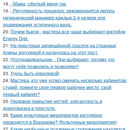
18.
- Мама, сфоткай меня так.
19.
- Регулярность процедур: рекомендуется делать
гигиенический маникюр каждые 2-4 недели для
поддержания эстетичного вида.
20.
Почем бьюти - мастера все чаще выбирают коктейли
Energy Diet.
21.
На просторах запрещённой соцсети на странице
Алины рогулевой я наткнулась на этот пост.
22.
Чтотонаидеальном. - Они выбирают, потому что
могут себе позволить и позволяют!
23.
Учусь быть королевой!
24.
Мастера, кто уже успел сменить несколько кабинетов/
студий, помните свое первое рабочее место, свой
первый кабинет?
25.
Нюдовое покрытие ногтей: элегантность и
дороговизна в простоте.
26.
Какие культурные мероприятия регулярно
проводятся в Воронеже? (Культурные мероприятия)
27.
Какие необычные подземные сооружения находятся