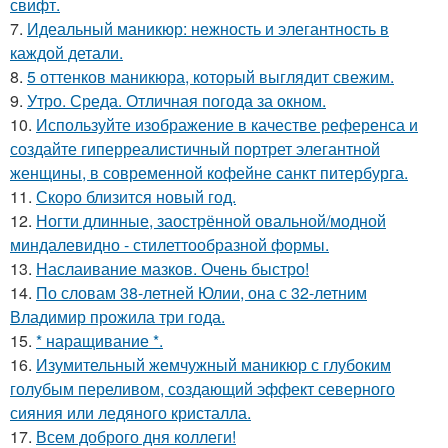
свифт.
7.
Идеальный маникюр: нежность и элегантность в
каждой детали.
8.
5 оттенков маникюра, который выглядит свежим.
9.
Утро. Среда. Отличная погода за окном.
10.
Используйте изображение в качестве референса и
создайте гиперреалистичный портрет элегантной
женщины, в современной кофейне санкт питербурга.
11.
Скоро близится новый год.
12.
Ногти длинные, заострённой овальной/модной
миндалевидно - стилеттообразной формы.
13.
Наслаивание мазков. Очень быстро!
14.
По словам 38-летней Юлии, она с 32-летним
Владимир прожила три года.
15.
* наращивание *.
16.
Изумительный жемчужный маникюр с глубоким
голубым переливом, создающий эффект северного
сияния или ледяного кристалла.
17.
Всем доброго дня коллеги!