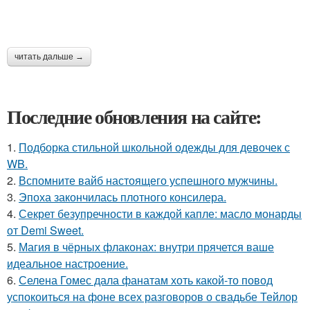
читать дальше →
Последние обновления на сайте:
1.
Подборка стильной школьной одежды для девочек с
WB.
2.
Вспомните вайб настоящего успешного мужчины.
3.
Эпоха закончилась плотного консилера.
4.
Секрет безупречности в каждой капле: масло монарды
от Demi Sweet.
5.
Магия в чёрных флаконах: внутри прячется ваше
идеальное настроение.
6.
Селена Гомес дала фанатам хоть какой-то повод
успокоиться на фоне всех разговоров о свадьбе Тейлор