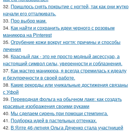
32.
Пришлось снять покрытие с ногтей, так как они жутко
начали его отталкивать.
33.
Про выбор мам.
34.
Как найти и сохранить идеи черного с розовым
маникюра на Pinterest
35.
Огрубение кожи вокруг ногтя: причины и способы
лечения
36.
Красный лак - это не просто модный аксессуар, а
настоящий символ силы, уверенности и соблазнения.
37.
Как мастер маникюра, я всегда стремилась к идеалу
и безупречности в своей работе.
38.
Какие рекорды или уникальные достижения связаны
с Уфой
39.
Переводная фольга на обычном лаке: как создать
красивые изображения своими руками
40.
Мы сделаем сирень при помощи стемпинга.
41.
Подборка идей в пастельных оттенках.
42.
В Ялте 46-летняя Ольга Дяченко стала участницей