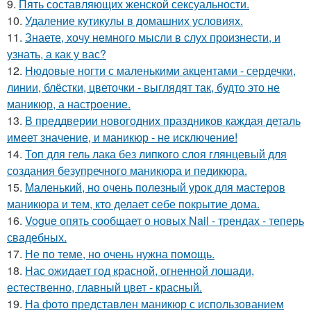
9.
Пять составляющих женской сексуальности.
10.
Удаление кутикулы в домашних условиях.
11.
Знаете, хочу немного мысли в слух произнести, и
узнать, а как у вас?
12.
Нюдовые ногти с маленькими акцентами - сердечки,
линии, блёстки, цветочки - выглядят так, будто это не
маникюр, а настроение.
13.
В преддверии новогодних праздников каждая деталь
имеет значение, и маникюр - не исключение!
14.
Топ для гель лака без липкого слоя глянцевый для
создания безупречного маникюра и педикюра.
15.
Маленький, но очень полезный урок для мастеров
маникюра и тем, кто делает себе покрытие дома.
16.
Vogue опять сообщает о новых Nail - трендах - теперь
свадебных.
17.
Не по теме, но очень нужна помощь.
18.
Нас ожидает год красной, огненной лошади,
естественно, главный цвет - красный.
19.
На фото представлен маникюр с использованием