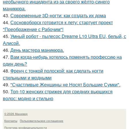
необычного инцидента из-за своего жёлто-синего
маникюра.
43.
Современные 3D-ногти: как создать их дома
44.
Сосновоборск готовится к лету: стартует проект
"Преображение с Рабочим"!
45.
Умный робот - пылесос Dreame L10 Ultra EU, белый, с
Алисой.
46.
День мастера маникюра.
47.
Вам когда-нибудь хотелось поменять профессию на
один день?
48.
Френч с тонкой полоской: как сделать ногти
стильными и модными
49.
"Счастливые Женщины не Носят Большие Сумки".
50.
Топ-10 женских стрижек для средних вьющихся
волос: модно и стильно
© 2026 Маникюр
Контакты
Пользовательское соглашение
Политика конфидециальности