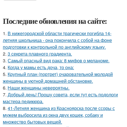
Последние обновления на сайте:
1.
В нижегородской области трагически погибла 14-
летняя школьница - она покончила с собой на фоне
подготовки к контрольной по английскому языку.
2.
3 секрета плавного градиента.
3.
Самый опасный вид рака: 8 мифов о меланоме.
4.
Когда у мамы есть доча, то она:
5.
Крупный план (портрет) очаровательной молодой
женщины в уютной домашней обстановке.
6.
Наши женщины невероятны.
7.
Добрый день! Прошу совета, если тут есть подологи
мастера педикюра.
8.
41-Летняя женщина из Красноярска после ссоры с
мужем выбросила из окна двух кошек, собаку и
множество бытовых вещей.