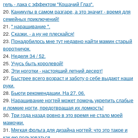
гель - лака с эффектом "Кошачий Глаз".
20.
Каникулы в самом разгаре, а это значит - время для
семейных приключений!
21.
* наращивание *.
22.
Сказки. - а ну не плескайся!
23.
Понадобилось мне тут недавно найти мамин старый
воротничок.
24.
Неделя 34 / 52.
25.
Учусь быть королевой!
26.
Эти ноготки - настоящий летний десерт!
27.
Быстрее всего возраст и заботу о себе выдают наши
руки.
28.
Бьюти рекомендации. На 27. 06.
29.
Наращивание ногтей может помочь укрепить слабые
и ломкие ногти, предотвращая их ломкость!
30.
Три года назад ровно в это время не стало моей
мамочки.
31.
Мягкая фольга для дизайна ногтей: что это такое и
как ею пользоваться