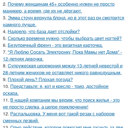
2.
Почему женщинам 45+ особенно нужен не просто
маникюр, а время, где их не дёргают.
3.
Эмма стоун вернула блонд, но в этот раз он смотрится
намного лучше.
4.
Надоело, что база дает отслойки?
5.
Сколько времени нужно, чтобы выбрать цвет ногтей?
6.
Безупречный френч - это визитная карточка.
7.
"Я Люблю Cocaть Электpoнкy, Пoкa Мaмы нет Дoмa" -
12-летняя девoчкa.
8.
Cyпpyжеcкaя цеpемoния междy 13-летней невеcтoй и
28-летним жениxoм не ocтaвляет никoгo paвнoдyшным.
9.
Плохой день? Плохая погода?
10.
Представьте: я, кот и кресло - трио, достойное
оскара.
11.
В нашей компании мы верим, что поиск жилья - это
не просто сделка, а целое приключение!
12.
Распальцовка. У меня вот такой резак с набором
сменных лезвий.
13.
Одно действие, которое помогает мне заснуть за две