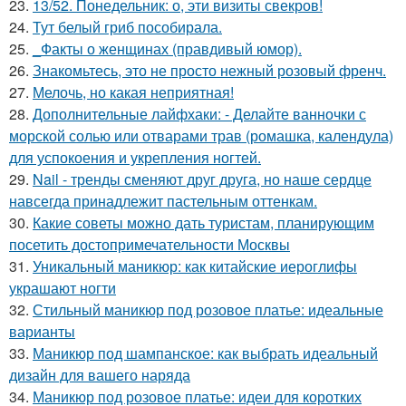
23.
13/52. Понедельник: о, эти визиты свекров!
24.
Тут белый гриб пособирала.
25.
_Факты о женщинах (правдивый юмор).
26.
Знакомьтесь, это не просто нежный розовый френч.
27.
Мелочь, но какая неприятная!
28.
Дополнительные лайфхаки: - Делайте ванночки с
морской солью или отварами трав (ромашка, календула)
для успокоения и укрепления ногтей.
29.
Nail - тренды сменяют друг друга, но наше сердце
навсегда принадлежит пастельным оттенкам.
30.
Какие советы можно дать туристам, планирующим
посетить достопримечательности Москвы
31.
Уникальный маникюр: как китайские иероглифы
украшают ногти
32.
Стильный маникюр под розовое платье: идеальные
варианты
33.
Маникюр под шампанское: как выбрать идеальный
дизайн для вашего наряда
34.
Маникюр под розовое платье: идеи для коротких