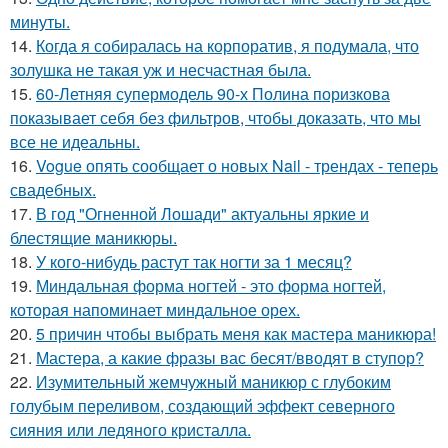
минуты.
14.
Когда я собиралась на корпоратив, я подумала, что
золушка не такая уж и несчастная была.
15.
60-Летняя супермодель 90-х Полина поризкова
показывает себя без фильтров, чтобы доказать, что мы
все не идеальны.
16.
Vogue опять сообщает о новых Nail - трендах - теперь
свадебных.
17.
В год "Огненной Лошади" актуальны яркие и
блестящие маникюры.
18.
У кого-нибудь растут так ногти за 1 месяц?
19.
Миндальная форма ногтей - это форма ногтей,
которая напоминает миндальное орех.
20.
5 причин чтобы выбрать меня как мастера маникюра!
21.
Мастера, а какие фразы вас бесят/вводят в ступор?
22.
Изумительный жемчужный маникюр с глубоким
голубым переливом, создающий эффект северного
сияния или ледяного кристалла.