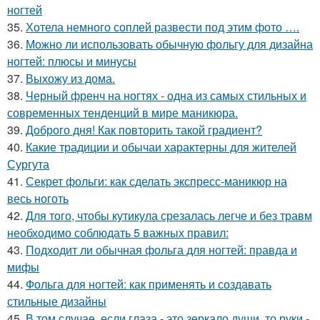
ногтей
35.
Хотела немного соплей развести под этим фото ….
36.
Можно ли использовать обычную фольгу для дизайна
ногтей: плюсы и минусы
37.
Выхожу из дома.
38.
Черный френч на ногтях - одна из самых стильных и
современных тенденций в мире маникюра.
39.
Доброго дня! Как повторить такой градиент?
40.
Какие традиции и обычаи характерны для жителей
Сургута
41.
Секрет фольги: как сделать экспресс-маникюр на
весь ноготь
42.
Для того, чтобы кутикула срезалась легче и без травм
необходимо соблюдать 5 важных правил:
43.
Подходит ли обычная фольга для ногтей: правда и
мифы
44.
Фольга для ногтей: как применять и создавать
стильные дизайны
45.
В том случае, если глаза - это зеркало души, то руки -