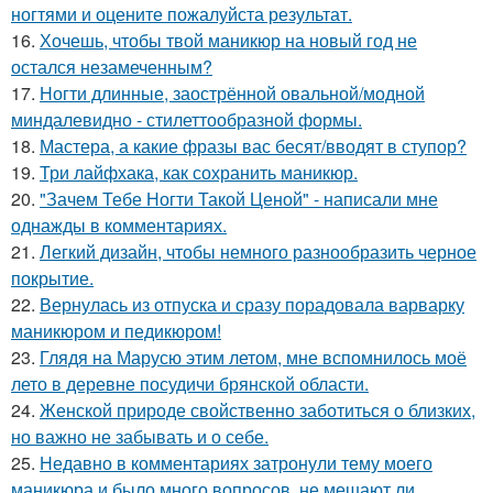
ногтями и оцените пожалуйста результат.
16.
Хочешь, чтобы твой маникюр на новый год не
остался незамеченным?
17.
Ногти длинные, заострённой овальной/модной
миндалевидно - стилеттообразной формы.
18.
Мастера, а какие фразы вас бесят/вводят в ступор?
19.
Три лайфхака, как сохранить маникюр.
20.
"Зачем Тебе Ногти Такой Ценой" - написали мне
однажды в комментариях.
21.
Легкий дизайн, чтобы немного разнообразить черное
покрытие.
22.
Вернулась из отпуска и сразу порадовала варварку
маникюром и педикюром!
23.
Глядя на Марусю этим летом, мне вспомнилось моё
лето в деревне посудичи брянской области.
24.
Женской природе свойственно заботиться о близких,
но важно не забывать и о себе.
25.
Недавно в комментариях затронули тему моего
маникюра и было много вопросов, не мешают ли