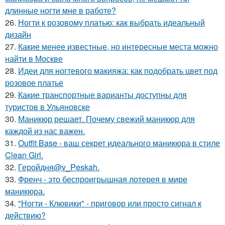
длинные ногти мне в работе?
26.
Ногти к розовому платью: как выбрать идеальный
дизайн
27.
Какие менее известные, но интересные места можно
найти в Москве
28.
Идеи для ногтевого макияжа: как подобрать цвет под
розовое платье
29.
Какие транспортные варианты доступны для
туристов в Ульяновске
30.
Маникюр решает. Почему свежий маникюр для
каждой из нас важен.
31.
Outfit Base - ваш секрет идеального маникюра в стиле
Clean Girl.
32.
Геройдня@v_Peskah.
33.
Френч - это беспроигрышная лотерея в мире
маникюра.
34.
"Ногти - Клювики" - приговор или просто сигнал к
действию?