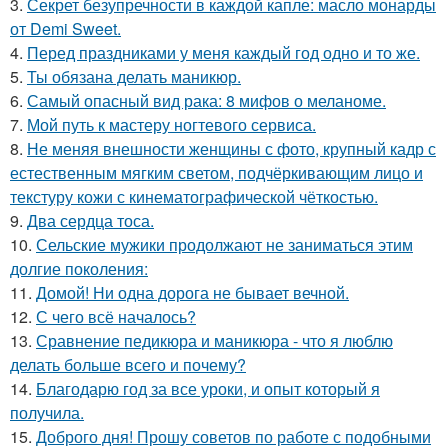
3.
Секрет безупречности в каждой капле: масло монарды
от Demi Sweet.
4.
Перед праздниками у меня каждый год одно и то же.
5.
Ты обязана делать маникюр.
6.
Самый опасный вид рака: 8 мифов о меланоме.
7.
Мой путь к мастеру ногтевого сервиса.
8.
Не меняя внешности женщины с фото, крупный кадр с
естественным мягким светом, подчёркивающим лицо и
текстуру кожи с кинематографической чёткостью.
9.
Два сердца тоса.
10.
Сельские мужики продолжают не заниматься этим
долгие поколения:
11.
Домой! Ни одна дорога не бывает вечной.
12.
С чего всё началось?
13.
Сравнение педикюра и маникюра - что я люблю
делать больше всего и почему?
14.
Благодарю год за все уроки, и опыт который я
получила.
15.
Доброго дня! Прошу советов по работе с подобными