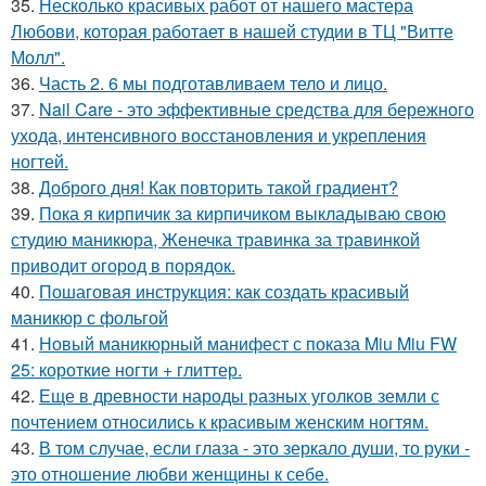
35.
Несколько красивых работ от нашего мастера
Любови, которая работает в нашей студии в ТЦ "Витте
Молл".
36.
Часть 2. 6 мы подготавливаем тело и лицо.
37.
Nail Care - это эффективные средства для бережного
ухода, интенсивного восстановления и укрепления
ногтей.
38.
Доброго дня! Как повторить такой градиент?
39.
Пока я кирпичик за кирпичиком выкладываю свою
студию маникюра, Женечка травинка за травинкой
приводит огород в порядок.
40.
Пошаговая инструкция: как создать красивый
маникюр с фольгой
41.
Новый маникюрный манифест с показа Miu Miu FW
25: короткие ногти + глиттер.
42.
Еще в древности народы разных уголков земли с
почтением относились к красивым женским ногтям.
43.
В том случае, если глаза - это зеркало души, то руки -
это отношение любви женщины к себе.