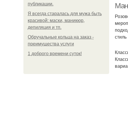
публикации.
Мани
Я всегда старалась для мужа быть
Розов
красивой: маски, маникюр,
мероп
депиляция и тп.
подхо
стиль
Обручальные кольца на заказ -
преимущества услуги
Класс
1 доброго времени суток!
Класс
вариа