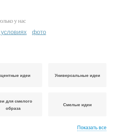
олько у нас
 условиях
фото
кцентные идеи
Универсальные идеи
еи для смелого
Смелые идеи
образа
Показать все
Новые идеи
Свежие идеи