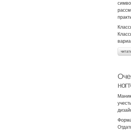
симво
рассм
практ
Класс
Класс
вариа
читат
Оче
ногт
Маник
учест
дизай
Форма
Отдат