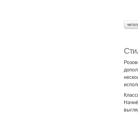
читат
Сти
Розов
допол
неско
испол
Класс
Начнё
выгля