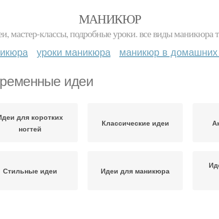
МАНИКЮР
и, мастер-классы, подробные уроки. все виды маникюра т
никюра
уроки маникюра
маникюр в домашних
ременные идеи
Идеи для коротких
Классические идеи
А
ногтей
Ид
Стильные идеи
Идеи для маникюра
Необычные идеи
Идеи для вдохновения