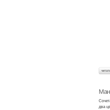
читат
Ман
Сочет
два ц