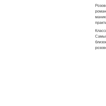
Розов
роман
маник
практ
Класс
Самый
близо
розов