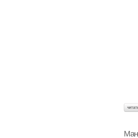
читат
Ман