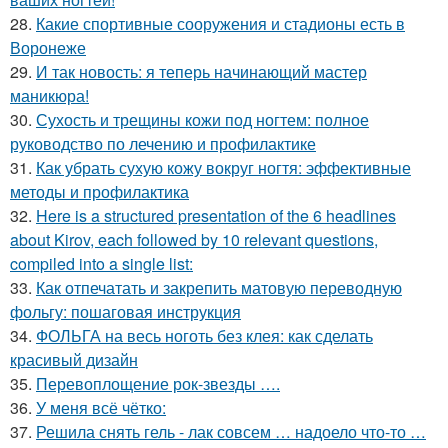
28.
Какие спортивные сооружения и стадионы есть в
Воронеже
29.
И так новость: я теперь начинающий мастер
маникюра!
30.
Сухость и трещины кожи под ногтем: полное
руководство по лечению и профилактике
31.
Как убрать сухую кожу вокруг ногтя: эффективные
методы и профилактика
32.
Here is a structured presentation of the 6 headlines
about Kirov, each followed by 10 relevant questions,
compiled into a single list:
33.
Как отпечатать и закрепить матовую переводную
фольгу: пошаговая инструкция
34.
ФОЛЬГА на весь ноготь без клея: как сделать
красивый дизайн
35.
Перевоплощение рок-звезды ….
36.
У меня всё чётко:
37.
Решила снять гель - лак совсем … надоело что-то …