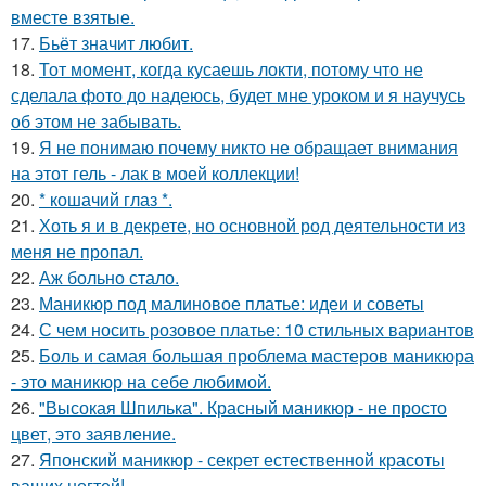
вместе взятые.
17.
Бьёт значит любит.
18.
Тот момент, когда кусаешь локти, потому что не
сделала фото до надеюсь, будет мне уроком и я научусь
об этом не забывать.
19.
Я не понимаю почему никто не обращает внимания
на этот гель - лак в моей коллекции!
20.
* кошачий глаз *.
21.
Хоть я и в декрете, но основной род деятельности из
меня не пропал.
22.
Аж больно стало.
23.
Маникюр под малиновое платье: идеи и советы
24.
С чем носить розовое платье: 10 стильных вариантов
25.
Боль и самая большая проблема мастеров маникюра
- это маникюр на себе любимой.
26.
"Высокая Шпилька". Красный маникюр - не просто
цвет, это заявление.
27.
Японский маникюр - секрет естественной красоты
ваших ногтей!