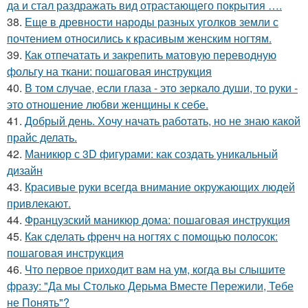
да и стал раздражать вид отрастающего покрытия ….
38.
Еще в древности народы разных уголков земли с
почтением относились к красивым женским ногтям.
39.
Как отпечатать и закрепить матовую переводную
фольгу на ткани: пошаговая инструкция
40.
В том случае, если глаза - это зеркало души, то руки -
это отношение любви женщины к себе.
41.
Добрый день. Хочу начать работать, но не знаю какой
прайс делать.
42.
Маникюр с 3D фигурами: как создать уникальный
дизайн
43.
Красивые руки всегда внимание окружающих людей
привлекают.
44.
Французский маникюр дома: пошаговая инструкция
45.
Как сделать френч на ногтях с помощью полосок:
пошаговая инструкция
46.
Что первое приходит вам на ум, когда вы слышите
фразу: "Да мы Столько Дерьма Вместе Пережили, Тебе
не Понять"?