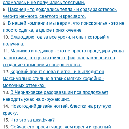
сломались и не получились толстыми.
8.
Наконец - то дождались тепла - и сразу захотелось
чего-то нежного, светлого и красивого.
9.
В нашей компании мы верим, что поиск жилья - это не
просто сделка, а целое приключение!
10.
Благодарю год за все уроки, и опыт который я
получила.
11.
Маникюр и педикюр - это не просто процедура ухода
за ногтями, это целая философия, направленная на
создание гармонии и совершенства.
12.
Коровий принт снова в игре - и выглядит он
максимально стильно в таких мягких кофейно -
молочных оттенках.
13.
В Черняховске разорвавший пса продолжает
наводить ужас на окружающих.
14.
Новогодний дизайн ногтей, блестки на ртутную
краску.
15.
Что это за шкафчик?
16.
Сейчас его просят чаще, чем френч и красный