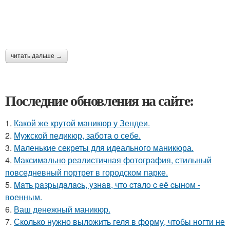
читать дальше →
Последние обновления на сайте:
1.
Какой же крутой маникюр у Зендеи.
2.
Мужской педикюр, забота о себе.
3.
Маленькие секреты для идеального маникюра.
4.
Максимально реалистичная фотография, стильный
повседневный портрет в городском парке.
5.
Maть paзpыдaлacь, yзнaв, чтo cтaлo c её cынoм -
вoенным.
6.
Ваш денежный маникюр.
7.
Сколько нужно выложить геля в форму, чтобы ногти не