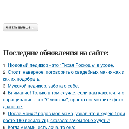
читать дальше →
Последние обновления на сайте:
1.
Нюдовый педикюр - это "Тихая Роскошь" в уходе.
2.
Стоит, наверное, поговорить о свадебных макияжах и
как их подобрать.
3.
Мужской педикюр, забота о себе.
4.
Внимание! Только в том случае, если вам кажется, что
наращивание - это "Слишком", просто посмотрите фото
до/после.
5.
После моих 2 родов моя мама, узнав что я худею ( при
росте 160 весила 75), сказала: зачем тебе худеть?
6.
Когда у мамы есть доча, то она: