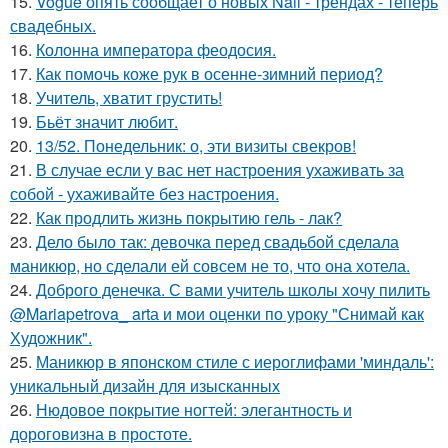
15.
Vogue опять сообщает о новых Nail - трендах - теперь
свадебных.
16.
Колонна императора феодосия.
17.
Как помочь коже рук в осенне-зимний период?
18.
Учитель, хватит грустить!
19.
Бьёт значит любит.
20.
13/52. Понедельник: о, эти визиты свекров!
21.
В случае если у вас нет настроения ухаживать за
собой - ухаживайте без настроения.
22.
Как продлить жизнь покрытию гель - лак?
23.
Дело было так: девочка перед свадьбой сделала
маникюр, но сделали ей совсем не то, что она хотела.
24.
Доброго денечка. С вами учитель школы хочу пилить
@Mariapetrova_ artа и мои оценки по уроку "Снимай как
Художник".
25.
Маникюр в японском стиле с иероглифами 'миндаль':
уникальный дизайн для изысканных
26.
Нюдовое покрытие ногтей: элегантность и
дороговизна в простоте.