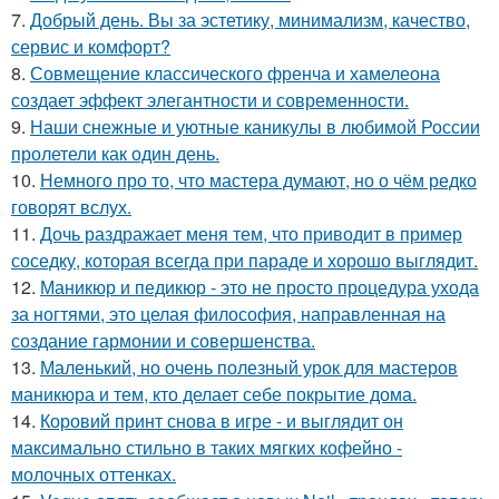
7.
Добрый день. Вы за эстетику, минимализм, качество,
сервис и комфорт?
8.
Совмещение классического френча и хамелеона
создает эффект элегантности и современности.
9.
Наши снежные и уютные каникулы в любимой России
пролетели как один день.
10.
Немного про то, что мастера думают, но о чём редко
говорят вслух.
11.
Дочь раздражает меня тем, что приводит в пример
соседку, которая всегда при параде и хорошо выглядит.
12.
Маникюр и педикюр - это не просто процедура ухода
за ногтями, это целая философия, направленная на
создание гармонии и совершенства.
13.
Маленький, но очень полезный урок для мастеров
маникюра и тем, кто делает себе покрытие дома.
14.
Коровий принт снова в игре - и выглядит он
максимально стильно в таких мягких кофейно -
молочных оттенках.