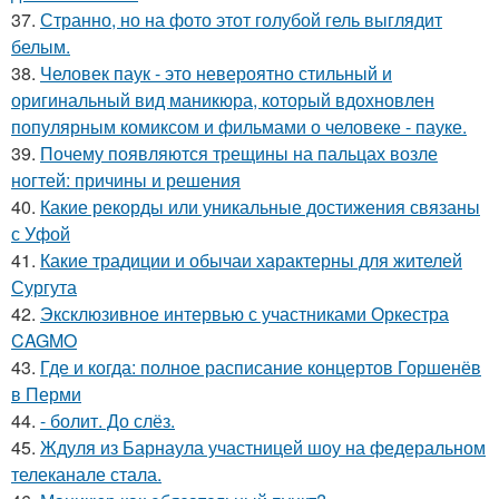
37.
Странно, но на фото этот голубой гель выглядит
белым.
38.
Человек паук - это невероятно стильный и
оригинальный вид маникюра, который вдохновлен
популярным комиксом и фильмами о человеке - пауке.
39.
Почему появляются трещины на пальцах возле
ногтей: причины и решения
40.
Какие рекорды или уникальные достижения связаны
с Уфой
41.
Какие традиции и обычаи характерны для жителей
Сургута
42.
Эксклюзивное интервью с участниками Оркестра
CAGMO
43.
Где и когда: полное расписание концертов Горшенёв
в Перми
44.
- болит. До слёз.
45.
Ждуля из Барнаула участницей шоу на федеральном
телеканале стала.