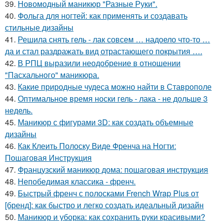
39.
Новомодный маникюр "Разные Руки".
40.
Фольга для ногтей: как применять и создавать
стильные дизайны
41.
Решила снять гель - лак совсем … надоело что-то …
да и стал раздражать вид отрастающего покрытия ….
42.
В РПЦ выразили неодобрение в отношении
"Пасхального" маникюра.
43.
Какие природные чудеса можно найти в Ставрополе
44.
Оптимальное время носки гель - лака - не дольше 3
недель.
45.
Маникюр с фигурами 3D: как создать объемные
дизайны
46.
Как Клеить Полоску Виде Френча на Ногти:
Пошаговая Инструкция
47.
Французский маникюр дома: пошаговая инструкция
48.
Непобедимая классика - френч.
49.
Быстрый френч с полосками French Wrap Plus от
[бренд]: как быстро и легко создать идеальный дизайн
50.
Маникюр и уборка: как сохранить руки красивыми?