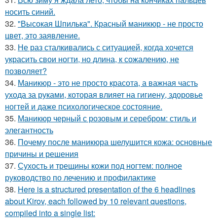
носить синий.
32.
"Высокая Шпилька". Красный маникюр - не просто
цвет, это заявление.
33.
Не раз сталкивались с ситуацией, когда хочется
украсить свои ногти, но длина, к сожалению, не
позволяет?
34.
Маникюр - это не просто красота, а важная часть
ухода за руками, которая влияет на гигиену, здоровье
ногтей и даже психологическое состояние.
35.
Маникюр черный с розовым и серебром: стиль и
элегантность
36.
Почему после маникюра шелушится кожа: основные
причины и решения
37.
Сухость и трещины кожи под ногтем: полное
руководство по лечению и профилактике
38.
Here is a structured presentation of the 6 headlines
about Kirov, each followed by 10 relevant questions,
compiled into a single list: