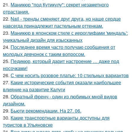
21.
Маникюр "под Кутикулу": секрет незаметного
отрастания.
22.
Nail - тренды сменяют друг друга, но наше сердце
навсегда принадлежит пастельным оттенкам.
23.
Маникюр в японском стиле с иероглифами 'миндаль':
уникальный дизайн для изысканных
24.
Последнее время часто получаю сообщения от
молодых девчонок с таким вопросом.
25.
Педикюр, который дарит настроение … даже под
носочками!
26.
С чем носить розовое платье: 10 стильных вариантов
27.
Какие исторические события оказали наибольшее
влияние на развитие Калуги
28.
Обратный френч - один из любимых мной видов
дизайном.
29.
Бьюти рекомендации. На 27. 06.
30.
Какие транспортные варианты доступны для
туристов в Ульяновске
31.
Всю зиму я ждала лето, чтобы на кончиках пальцев