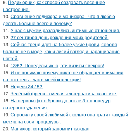
9.
Педикюрчик, как способ создавать весеннее
настроение!
10.
Сравнение педикюра и маникюра - что я люблю
делать больше всего и почему?
11.
У нас с мужем разладились интимные отношения.
12.
27 сентября день рождения моих родителей.
13.
Сейчас тренд идет на более узкие брови, соболя
больше не в моде, как и лисий взгляд и наращивание
ногтей.
14.
13/52. Понедельник: о, эти визиты свекров!
15.
Я не понимаю почему никто не обращает внимания
на этот гель - лак в моей коллекции!
16.
Неделя 34 / 52.
17.
Зелёный френч - смелая альтернатива классике.
18.
На первом фото брови до после 3 х процедур
лазерного удаления.
19.
Спросил у своей любимой сколько она тратит каждый
месяц на свои процедуры.
20.
Маникюр, который запомнит каждая.