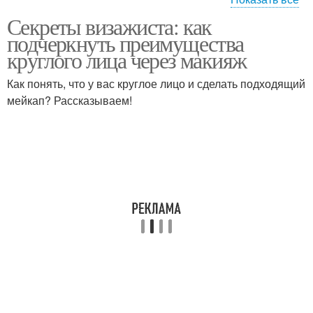
Секреты визажиста: как
Макияж при круглой
Объема на круглом
подчеркнуть преимущества
форме
лице
круглого лица через макияж
Как понять, что у вас круглое лицо и сделать подходящий
Лица при круглой
мейкап? Рассказываем!
форме