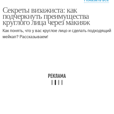
Секреты визажиста: как
Макияж при круглой
Лица с помощью
подчеркнуть преимущества
форме
круглого лица через макияж
Как понять, что у вас круглое лицо и сделать подходящий
Объема на круглом
Лица при круглой
мейкап? Рассказываем!
лице
форме