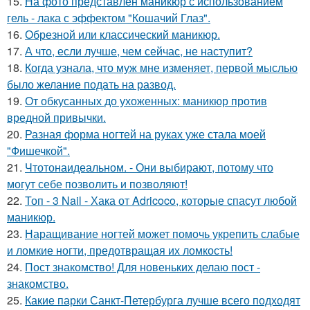
15.
На фото представлен маникюр с использованием
гель - лака с эффектом "Кошачий Глаз".
16.
Обрезной или классический маникюр.
17.
А что, если лучше, чем сейчас, не наступит?
18.
Когда узнала, что муж мне изменяет, первой мыслью
было желание подать на развод.
19.
От обкусанных до ухоженных: маникюр против
вредной привычки.
20.
Разная форма ногтей на руках уже стала моей
"Фишечкой".
21.
Чтотонаидеальном. - Они выбирают, потому что
могут себе позволить и позволяют!
22.
Топ - 3 Nail - Хака от Adricoco, которые спасут любой
маникюр.
23.
Наращивание ногтей может помочь укрепить слабые
и ломкие ногти, предотвращая их ломкость!
24.
Пост знакомство! Для новеньких делаю пост -
знакомство.
25.
Какие парки Санкт-Петербурга лучше всего подходят