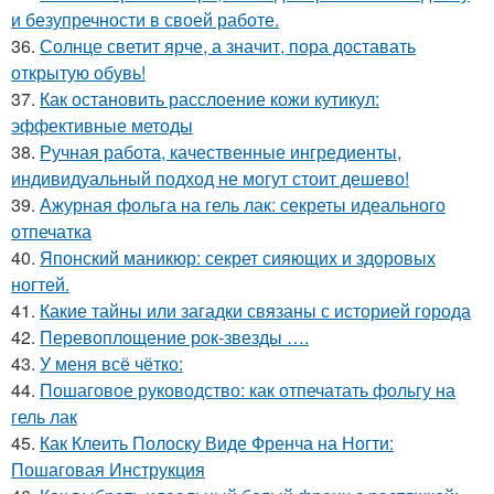
и безупречности в своей работе.
36.
Солнце светит ярче, а значит, пора доставать
открытую обувь!
37.
Как остановить расслоение кожи кутикул:
эффективные методы
38.
Ручная работа, качественные ингредиенты,
индивидуальный подход не могут стоит дешево!
39.
Ажурная фольга на гель лак: секреты идеального
отпечатка
40.
Японский маникюр: секрет сияющих и здоровых
ногтей.
41.
Какие тайны или загадки связаны с историей города
42.
Перевоплощение рок-звезды ….
43.
У меня всё чётко:
44.
Пошаговое руководство: как отпечатать фольгу на
гель лак
45.
Как Клеить Полоску Виде Френча на Ногти:
Пошаговая Инструкция