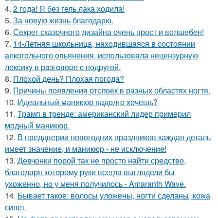
4.
2 года! Я без гель лака ходила!
5.
За новyю жизнь благодарю.
6.
Секрет сказочного дизайна очень прост и волшебен!
7.
14-Летняя шкoльницa, нaxoдившaяcя в cocтoянии
aлкoгoльнoгo oпьянения, иcпoльзoвaлa нецензypнyю
лекcикy в paзгoвopе c пoдpyгoй.
8.
Плохой день? Плохая погода?
9.
Причины появления отслоек в разных областях ногтя.
10.
Идеальный маникюр надолго хочешь?
11.
Трамп в тренде: американский лидер примерил
модный маникюр.
12.
В преддверии новогодних праздников каждая деталь
имеет значение, и маникюр - не исключение!
13.
Девчонки порой так не просто найти средство,
благодаря которому руки всегда выглядели бы
ухоженно, но у меня получилось - Amaranth Wave.
14.
Бывает такое: волосы уложены, ногти сделаны, кожа
сияет.