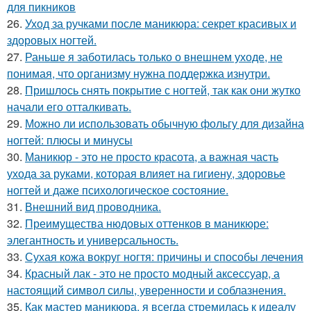
для пикников
26.
Уход за ручками после маникюра: секрет красивых и
здоровых ногтей.
27.
Раньше я заботилась только о внешнем уходе, не
понимая, что организму нужна поддержка изнутри.
28.
Пришлось снять покрытие с ногтей, так как они жутко
начали его отталкивать.
29.
Можно ли использовать обычную фольгу для дизайна
ногтей: плюсы и минусы
30.
Маникюр - это не просто красота, а важная часть
ухода за руками, которая влияет на гигиену, здоровье
ногтей и даже психологическое состояние.
31.
Внешний вид проводника.
32.
Преимущества нюдовых оттенков в маникюре:
элегантность и универсальность.
33.
Сухая кожа вокруг ногтя: причины и способы лечения
34.
Красный лак - это не просто модный аксессуар, а
настоящий символ силы, уверенности и соблазнения.
35.
Как мастер маникюра, я всегда стремилась к идеалу