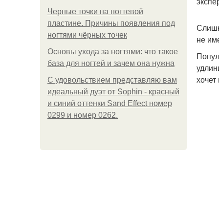
экспе
Черные точки на ногтевой
пластине. Причины появления под
Слишк
ногтями чёрных точек
не им
Основы ухода за ногтями: что такое
Попул
база для ногтей и зачем она нужна
удлин
хочет
С удовольствием представляю вам
идеальный дуэт от Sophin - красный
и синий оттенки Sand Effect номер
0299 и номер 0262.