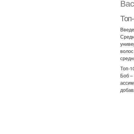
Вас
Топ
Введ
Средн
униве
волос
средн
Топ-1
Боб –
ассим
добав