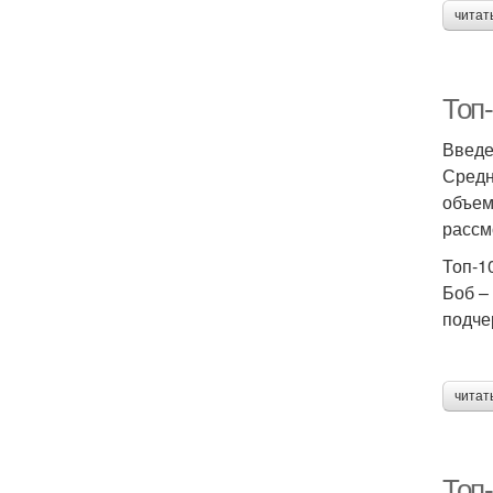
читат
Топ
Введ
Средн
объем
рассм
Топ-1
Боб –
подче
читат
Топ-