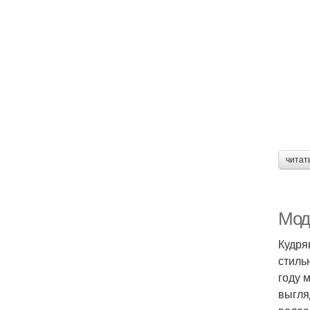
читат
Мод
Кудря
стиль
году 
выгля