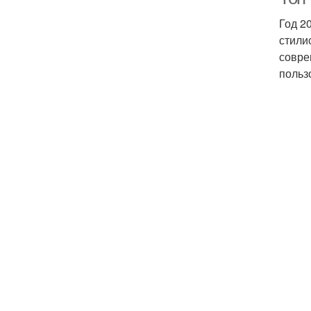
Год 2
стили
совре
польз