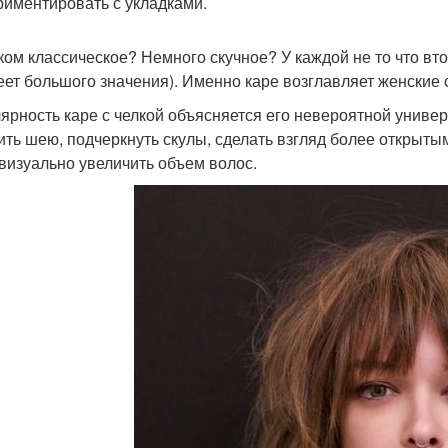
риментировать с укладками.
ом классическое? Немного скучное? У каждой не то что втор
еет большого значения). Именно каре возглавляет женские 
ярность каре с челкой объясняется его невероятной универ
ить шею, подчеркнуть скулы, сделать взгляд более открытым
 визуально увеличить объем волос.