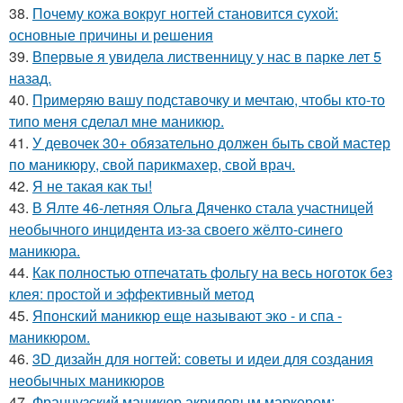
38.
Почему кожа вокруг ногтей становится сухой:
основные причины и решения
39.
Впервые я увидела лиственницу у нас в парке лет 5
назад.
40.
Примеряю вашу подставочку и мечтаю, чтобы кто-то
типо меня сделал мне маникюр.
41.
У девочек 30+ обязательно должен быть свой мастер
по маникюру, свой парикмахер, свой врач.
42.
Я не такая как ты!
43.
В Ялте 46-летняя Ольга Дяченко стала участницей
необычного инцидента из-за своего жёлто-синего
маникюра.
44.
Как полностью отпечатать фольгу на весь ноготок без
клея: простой и эффективный метод
45.
Японский маникюр еще называют эко - и спа -
маникюром.
46.
3D дизайн для ногтей: советы и идеи для создания
необычных маникюров
47.
Французский маникюр акриловым маркером: