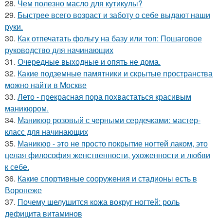
28.
Чем полезно масло для кутикулы?
29.
Быстрее всего возраст и заботу о себе выдают наши
руки.
30.
Как отпечатать фольгу на базу или топ: Пошаговое
руководство для начинающих
31.
Очередные выходные и опять не дома.
32.
Какие подземные памятники и скрытые пространства
можно найти в Москве
33.
Лето - прекрасная пора похвастаться красивым
маникюром.
34.
Маникюр розовый с черными сердечками: мастер-
класс для начинающих
35.
Маникюр - это не просто покрытие ногтей лаком, это
целая философия женственности, ухоженности и любви
к себе.
36.
Какие спортивные сооружения и стадионы есть в
Воронеже
37.
Почему шелушится кожа вокруг ногтей: роль
дефицита витаминов