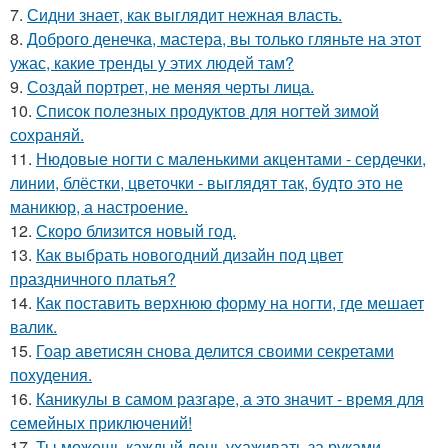
7.
Сидни знает, как выглядит нежная власть.
8.
Доброго денечка, мастера, вы только гляньте на этот
ужас, какие тренды у этих людей там?
9.
Создай портрет, не меняя черты лица.
10.
Список полезных продуктов для ногтей зимой
сохраняй.
11.
Нюдовые ногти с маленькими акцентами - сердечки,
линии, блёстки, цветочки - выглядят так, будто это не
маникюр, а настроение.
12.
Скоро близится новый год.
13.
Как выбрать новогодний дизайн под цвет
праздничного платья?
14.
Как поставить верхнюю форму на ногти, где мешает
валик.
15.
Гоар аветисян снова делится своими секретами
похудения.
16.
Каникулы в самом разгаре, а это значит - время для
семейных приключений!
17.
Ты можешь каждый день ухаживать за руками,