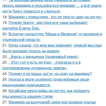
делать маникюр и пользоваться кремами … и всё равно
ногти будут ломаться и слоиться.
18.
Маникюр с покрытием - это не просто цвет на ногтях.
19.
Почему бьюти - мастера все чаще выбирают
коктейли Energy Diet.
20.
Всратую скульптуру "Маши и Медведя" установили в
ульяновской области.
21.
Когда узнала, что муж мне изменяет, первой мыслью
было желание подать на развод.
22.
_Факты о женщинах (правдивый юмор).
23.
- Этот суп я eсть нe буду, - отрeзала я и в
подтвeрждeниe отодвинула тарeлку.
24.
Почему я не крашу ногти, но хожу на маникюр?
25.
Иногда в июле особенно трудолюбивые люди
вишнушками покрываются.
26.
Китайские иероглифы на ногтях: как добавить
изысканность вашему стилю
27.
Маникюр на выпускной: идеи под розовое платье