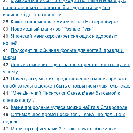
37.
Мужской маникюр - это уход за ногтями и кожей рук,
направленный на опрятный и здоровый вид без
излишней декоративности.
38.
Какие современные музеи есть в Екатеринбурге
39.
Новомодный маникюр "Разные Руки".
40.
Японский маникюр: секрет сияющих и здоровых
ногтей.
41.
Подходит ли обычная фольга для ногтей: правда и
мифы
42.
Лень и сомнения - два главных препятствия на пути к
успеху.
43.
Почему-то у многих представление о маникюре, что
он обязательно должен быть с покрытием (лак/ гель - лак.
44.
"Мне Дитячий Писихолог Сказал:"вам бы самой к
специалисту".
45.
Какие природные чудеса можно найти в Ставрополе
46.
Оптимальное время носки гель - лака - не дольше 3
недель.
47.
Маникюр с фигурами 3D: как создать объемные