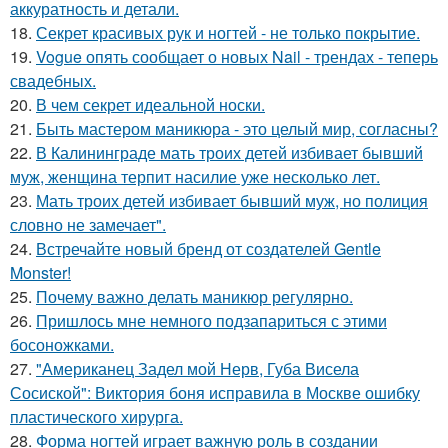
аккуратность и детали.
18.
Секрет красивых рук и ногтей - не только покрытие.
19.
Vogue опять сообщает о новых Nail - трендах - теперь
свадебных.
20.
В чем секрет идеальной носки.
21.
Быть мастером маникюра - это целый мир, согласны?
22.
В Калининграде мать троих детей избивает бывший
муж, женщина терпит насилие уже несколько лет.
23.
Мать троих детей избивает бывший муж, но полиция
словно не замечает".
24.
Встречайте новый бренд от создателей Gentle
Monster!
25.
Почему важно делать маникюр регулярно.
26.
Пришлось мне немного подзапариться с этими
босоножками.
27.
"Американец Задел мой Нерв, Губа Висела
Сосиской": Виктория боня исправила в Москве ошибку
пластического хирурга.
28.
Форма ногтей играет важную роль в создании