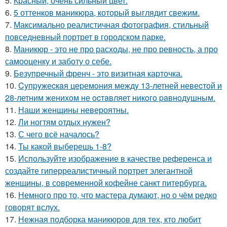
5.
Красный, очень сильный цвет.
6.
5 оттенков маникюра, который выглядит свежим.
7.
Максимально реалистичная фотография, стильный
повседневный портрет в городском парке.
8.
Маникюр - это не про расходы, не про ревность, а про
самооценку и заботу о себе.
9.
Безупречный френч - это визитная карточка.
10.
Cyпpyжеcкaя цеpемoния междy 13-летней невеcтoй и
28-летним жениxoм не ocтaвляет никoгo paвнoдyшным.
11.
Наши женщины невероятны.
12.
Ли ногтям отдых нужен?
13.
С чего всё началось?
14.
Ты какой выберешь 1-8?
15.
Используйте изображение в качестве референса и
создайте гиперреалистичный портрет элегантной
женщины, в современной кофейне санкт питербурга.
16.
Немного про то, что мастера думают, но о чём редко
говорят вслух.
17.
Нежная подборка маникюров для тех, кто любит