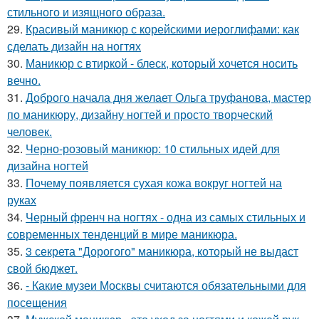
стильного и изящного образа.
29.
Красивый маникюр с корейскими иероглифами: как
сделать дизайн на ногтях
30.
Маникюр с втиркой - блеск, который хочется носить
вечно.
31.
Доброго начала дня желает Ольга труфанова, мастер
по маникюру, дизайну ногтей и просто творческий
человек.
32.
Черно-розовый маникюр: 10 стильных идей для
дизайна ногтей
33.
Почему появляется сухая кожа вокруг ногтей на
руках
34.
Черный френч на ногтях - одна из самых стильных и
современных тенденций в мире маникюра.
35.
3 секрета "Дорогого" маникюра, который не выдаст
свой бюджет.
36.
- Какие музеи Москвы считаются обязательными для
посещения