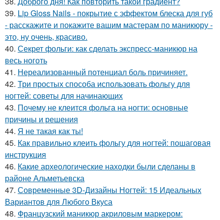
38.
Доброго дня! Как повторить такой градиент?
39.
Lip Gloss Nails - покрытие с эффектом блеска для губ
- расскажите и покажите вашим мастерам по маникюру -
это, ну очень, красиво.
40.
Секрет фольги: как сделать экспресс-маникюр на
весь ноготь
41.
Нереализованный потенциал боль причиняет.
42.
Три простых способа использовать фольгу для
ногтей: советы для начинающих
43.
Почему не клеится фольга на ногти: основные
причины и решения
44.
Я не такая как ты!
45.
Как правильно клеить фольгу для ногтей: пошаговая
инструкция
46.
Какие археологические находки были сделаны в
районе Альметьевска
47.
Современные 3D-Дизайны Ногтей: 15 Идеальных
Вариантов для Любого Вкуса
48.
Французский маникюр акриловым маркером: