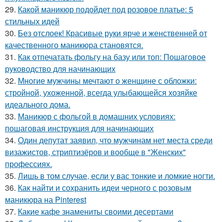
29.
Какой маникюр подойдет под розовое платье: 5
стильных идей
30.
Без отслоек! Красивые руки ярче и женственней от
качественного маникюра становятся.
31.
Как отпечатать фольгу на базу или топ: Пошаговое
руководство для начинающих
32.
Многие мужчины мечтают о женщине с обложки:
стройной, ухоженной, всегда улыбающейся хозяйке
идеального дома.
33.
Маникюр с фольгой в домашних условиях:
пошаговая инструкция для начинающих
34.
Один депутат заявил, что мужчинам нет места среди
визажистов, стриптизёров и вообще в "Женских"
профессиях.
35.
Лишь в том случае, если у вас тонкие и ломкие ногти.
36.
Как найти и сохранить идеи черного с розовым
маникюра на Pinterest
37.
Какие кафе знамениты своими десертами