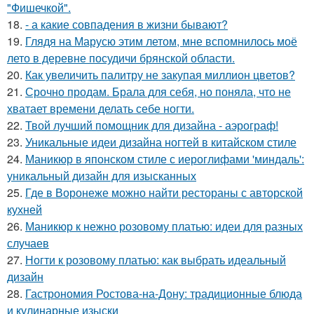
"Фишечкой".
18.
- а какие совпадения в жизни бывают?
19.
Глядя на Марусю этим летом, мне вспомнилось моё
лето в деревне посудичи брянской области.
20.
Как увеличить палитру не закупая миллион цветов?
21.
Срочно продам. Брала для себя, но поняла, что не
хватает времени делать себе ногти.
22.
Твой лучший помощник для дизайна - аэрограф!
23.
Уникальные идеи дизайна ногтей в китайском стиле
24.
Маникюр в японском стиле с иероглифами 'миндаль':
уникальный дизайн для изысканных
25.
Где в Воронеже можно найти рестораны с авторской
кухней
26.
Маникюр к нежно розовому платью: идеи для разных
случаев
27.
Ногти к розовому платью: как выбрать идеальный
дизайн
28.
Гастрономия Ростова-на-Дону: традиционные блюда
и кулинарные изыски