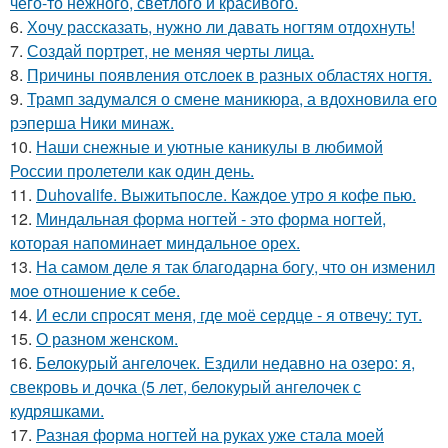
чего-то нежного, светлого и красивого.
6.
Хочу рассказать, нужно ли давать ногтям отдохнуть!
7.
Создай портрет, не меняя черты лица.
8.
Причины появления отслоек в разных областях ногтя.
9.
Трамп задумался о смене маникюра, а вдохновила его
рэперша Ники минаж.
10.
Наши снежные и уютные каникулы в любимой
России пролетели как один день.
11.
Duhovalife. Выжитьпосле. Каждое утро я кофе пью.
12.
Миндальная форма ногтей - это форма ногтей,
которая напоминает миндальное орех.
13.
На самом деле я так благодарна богу, что он изменил
мое отношение к себе.
14.
И если спросят меня, где моё сердце - я отвечу: тут.
15.
О разном женском.
16.
Белокурый ангелочек. Ездили недавно на озеро: я,
свекровь и дочка (5 лет, белокурый ангелочек с
кудряшками.
17.
Разная форма ногтей на руках уже стала моей