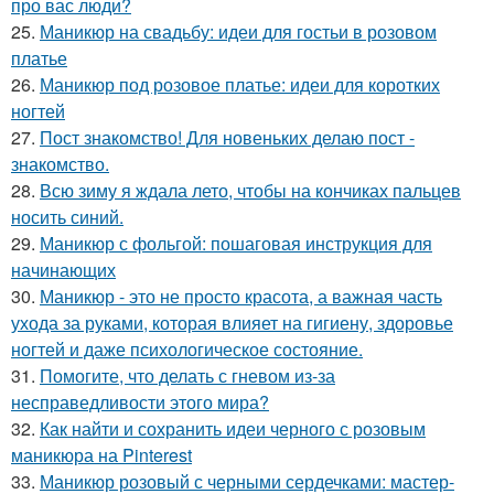
про вас люди?
25.
Маникюр на свадьбу: идеи для гостьи в розовом
платье
26.
Маникюр под розовое платье: идеи для коротких
ногтей
27.
Пост знакомство! Для новеньких делаю пост -
знакомство.
28.
Всю зиму я ждала лето, чтобы на кончиках пальцев
носить синий.
29.
Маникюр с фольгой: пошаговая инструкция для
начинающих
30.
Маникюр - это не просто красота, а важная часть
ухода за руками, которая влияет на гигиену, здоровье
ногтей и даже психологическое состояние.
31.
Помогите, что делать с гневом из-за
несправедливости этого мира?
32.
Как найти и сохранить идеи черного с розовым
маникюра на Pinterest
33.
Маникюр розовый с черными сердечками: мастер-