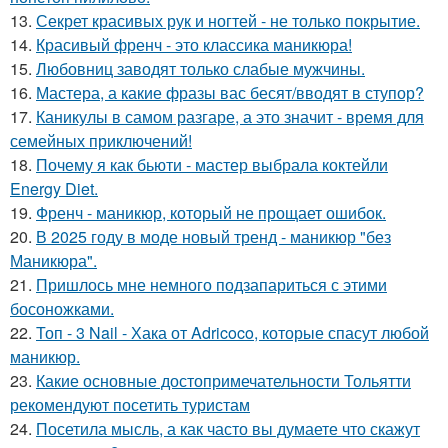
13.
Секрет красивых рук и ногтей - не только покрытие.
14.
Красивый френч - это классика маникюра!
15.
Любовниц заводят только слабые мужчины.
16.
Мастера, а какие фразы вас бесят/вводят в ступор?
17.
Каникулы в самом разгаре, а это значит - время для
семейных приключений!
18.
Почему я как бьюти - мастер выбрала коктейли
Energy Diet.
19.
Френч - маникюр, который не прощает ошибок.
20.
В 2025 году в моде новый тренд - маникюр "без
Маникюра".
21.
Пришлось мне немного подзапариться с этими
босоножками.
22.
Топ - 3 Nail - Хака от Adricoco, которые спасут любой
маникюр.
23.
Какие основные достопримечательности Тольятти
рекомендуют посетить туристам
24.
Посетила мысль, а как часто вы думаете что скажут