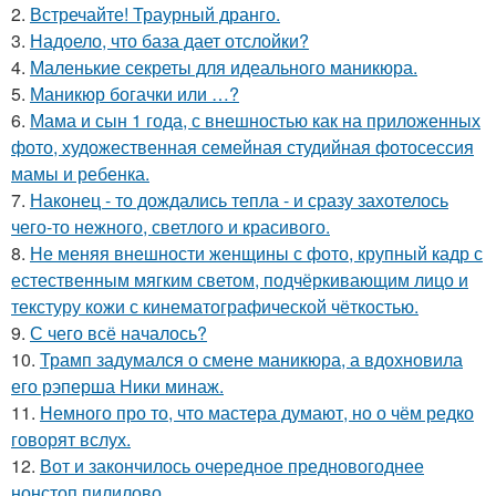
2.
Встречайте! Траурный дранго.
3.
Надоело, что база дает отслойки?
4.
Маленькие секреты для идеального маникюра.
5.
Маникюр богачки или …?
6.
Мама и сын 1 года, с внешностью как на приложенных
фото, художественная семейная студийная фотосессия
мамы и ребенка.
7.
Наконец - то дождались тепла - и сразу захотелось
чего-то нежного, светлого и красивого.
8.
Не меняя внешности женщины с фото, крупный кадр с
естественным мягким светом, подчёркивающим лицо и
текстуру кожи с кинематографической чёткостью.
9.
С чего всё началось?
10.
Трамп задумался о смене маникюра, а вдохновила
его рэперша Ники минаж.
11.
Немного про то, что мастера думают, но о чём редко
говорят вслух.
12.
Вот и закончилось очередное предновогоднее
нонстоп пилилово.