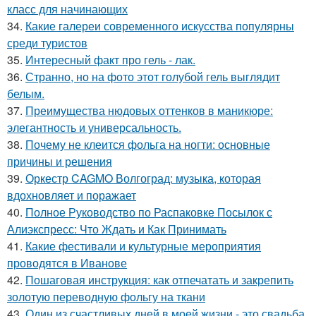
класс для начинающих
34.
Какие галереи современного искусства популярны
среди туристов
35.
Интересный факт про гель - лак.
36.
Странно, но на фото этот голубой гель выглядит
белым.
37.
Преимущества нюдовых оттенков в маникюре:
элегантность и универсальность.
38.
Почему не клеится фольга на ногти: основные
причины и решения
39.
Оркестр CAGMO Волгоград: музыка, которая
вдохновляет и поражает
40.
Полное Руководство по Распаковке Посылок с
Алиэкспресс: Что Ждать и Как Принимать
41.
Какие фестивали и культурные мероприятия
проводятся в Иванове
42.
Пошаговая инструкция: как отпечатать и закрепить
золотую переводную фольгу на ткани
43.
Один из счастливых дней в моей жизни - это свадьба