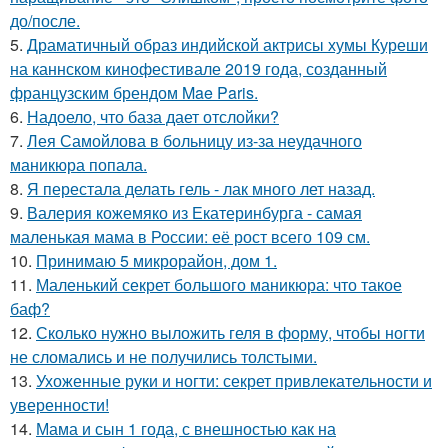
до/после.
5.
Драматичный образ индийской актрисы хумы Куреши
на каннском кинофестивале 2019 года, созданный
французским брендом Mae Paris.
6.
Надоело, что база дает отслойки?
7.
Лея Самойлова в больницу из-за неудачного
маникюра попала.
8.
Я перестала делать гель - лак много лет назад.
9.
Валерия кожемяко из Екатеринбурга - самая
маленькая мама в России: её рост всего 109 см.
10.
Принимаю 5 микрорайон, дом 1.
11.
Маленький секрет большого маникюра: что такое
баф?
12.
Сколько нужно выложить геля в форму, чтобы ногти
не сломались и не получились толстыми.
13.
Ухоженные руки и ногти: секрет привлекательности и
уверенности!
14.
Мама и сын 1 года, с внешностью как на