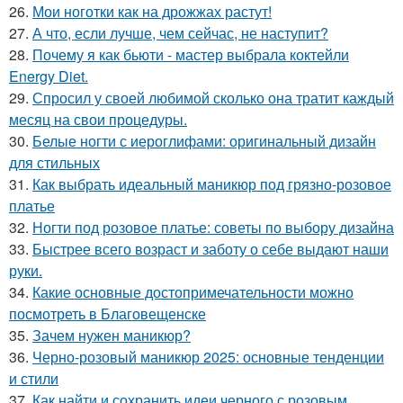
26.
Мои ноготки как на дрожжах растут!
27.
А что, если лучше, чем сейчас, не наступит?
28.
Почему я как бьюти - мастер выбрала коктейли
Energy Diet.
29.
Спросил у своей любимой сколько она тратит каждый
месяц на свои процедуры.
30.
Белые ногти с иероглифами: оригинальный дизайн
для стильных
31.
Как выбрать идеальный маникюр под грязно-розовое
платье
32.
Ногти под розовое платье: советы по выбору дизайна
33.
Быстрее всего возраст и заботу о себе выдают наши
руки.
34.
Какие основные достопримечательности можно
посмотреть в Благовещенске
35.
Зачем нужен маникюр?
36.
Черно-розовый маникюр 2025: основные тенденции
и стили
37.
Как найти и сохранить идеи черного с розовым