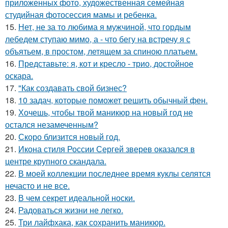
приложенных фото, художественная семейная
студийная фотосессия мамы и ребенка.
15.
Нет, не за то любима я мужчиной, что гордым
лебедем ступаю мимо, а - что бегу на встречу я с
объятьем, в простом, летящем за спиною платьем.
16.
Представьте: я, кот и кресло - трио, достойное
оскара.
17.
"Как создавать свой бизнес?
18.
10 задач, которые поможет решить обычный фен.
19.
Хочешь, чтобы твой маникюр на новый год не
остался незамеченным?
20.
Скоро близится новый год.
21.
Икона стиля России Сергей зверев оказался в
центре крупного скандала.
22.
В моей коллекции последнее время куклы селятся
нечасто и не все.
23.
В чем секрет идеальной носки.
24.
Радоваться жизни не легко.
25.
Три лайфхака, как сохранить маникюр.