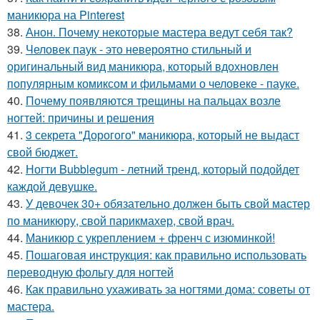
маникюра на Pinterest
38.
Анон. Почему некоторые мастера ведут себя так?
39.
Человек паук - это невероятно стильный и
оригинальный вид маникюра, который вдохновлен
популярным комиксом и фильмами о человеке - пауке.
40.
Почему появляются трещины на пальцах возле
ногтей: причины и решения
41.
3 секрета "Дорогого" маникюра, который не выдаст
свой бюджет.
42.
Ногти Bubblegum - летний тренд, который подойдет
каждой девушке.
43.
У девочек 30+ обязательно должен быть свой мастер
по маникюру, свой парикмахер, свой врач.
44.
Маникюр с укреплением + френч с изюминкой!
45.
Пошаговая инструкция: как правильно использовать
переводную фольгу для ногтей
46.
Как правильно ухаживать за ногтями дома: советы от
мастера.