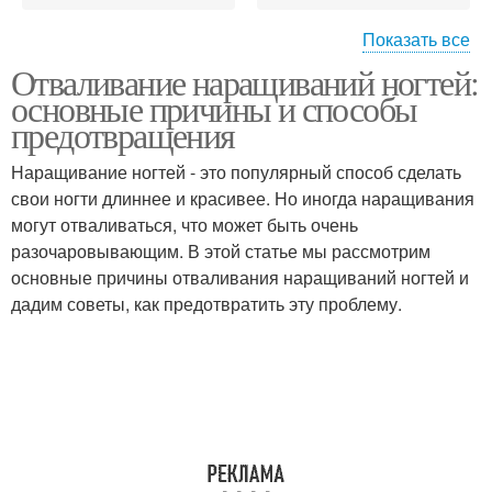
Показать все
Отваливание наращиваний ногтей:
Ногти в домашних
Уход до наращивания
основные причины и способы
условиях
предотвращения
Наращивание ногтей - это популярный способ сделать
свои ногти длиннее и красивее. Но иногда наращивания
Ногти на типсы
Ногти на формы
могут отваливаться, что может быть очень
разочаровывающим. В этой статье мы рассмотрим
основные причины отваливания наращиваний ногтей и
дадим советы, как предотвратить эту проблему.