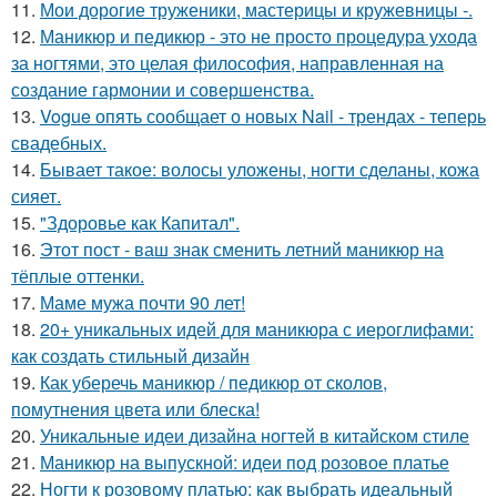
11.
Мои дорогие труженики, мастерицы и кружевницы -.
12.
Маникюр и педикюр - это не просто процедура ухода
за ногтями, это целая философия, направленная на
создание гармонии и совершенства.
13.
Vogue опять сообщает о новых Nail - трендах - теперь
свадебных.
14.
Бывает такое: волосы уложены, ногти сделаны, кожа
сияет.
15.
"Здоровье как Капитал".
16.
Этот пост - ваш знак сменить летний маникюр на
тёплые оттенки.
17.
Маме мужа почти 90 лет!
18.
20+ уникальных идей для маникюра с иероглифами:
как создать стильный дизайн
19.
Как уберечь маникюр / педикюр от сколов,
помутнения цвета или блеска!
20.
Уникальные идеи дизайна ногтей в китайском стиле
21.
Маникюр на выпускной: идеи под розовое платье
22.
Ногти к розовому платью: как выбрать идеальный