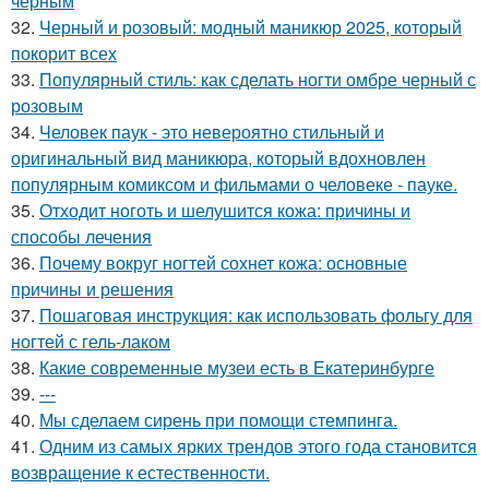
черным
32.
Черный и розовый: модный маникюр 2025, который
покорит всех
33.
Популярный стиль: как сделать ногти омбре черный с
розовым
34.
Человек паук - это невероятно стильный и
оригинальный вид маникюра, который вдохновлен
популярным комиксом и фильмами о человеке - пауке.
35.
Отходит ноготь и шелушится кожа: причины и
способы лечения
36.
Почему вокруг ногтей сохнет кожа: основные
причины и решения
37.
Пошаговая инструкция: как использовать фольгу для
ногтей с гель-лаком
38.
Какие современные музеи есть в Екатеринбурге
39.
---
40.
Мы сделаем сирень при помощи стемпинга.
41.
Одним из самых ярких трендов этого года становится
возвращение к естественности.