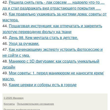
42.
Решила снять гель - лак совсем … надоело что-то …
да и стал раздражать вид отрастающего покрытия ….
43.
Как правильно ухаживать за ногтями дома: советы от
мастера.
44.
Пошаговая инструкция: как отпечатать и закрепить
золотую переводную фольгу на ткани
45.
День 98. Кем мечтала стать в детстве.
46.
Уход за ручками.
47.
Как начинающему эксперту устроить фотосессию и
не сойти с ума.
48.
Маникюр с 3D фигурами: как создать уникальный
дизайн
49.
Мои советы: 1. перед маникюром не наносите крем/
масло.
50.
Какие церкви и соборы есть в городе
© 2026 Маникюр
Контакты
Пользовательское соглашение
Политика конфидециальности