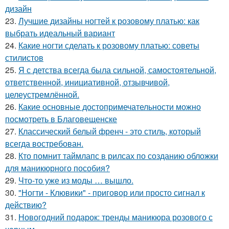
дизайн
23.
Лучшие дизайны ногтей к розовому платью: как
выбрать идеальный вариант
24.
Какие ногти сделать к розовому платью: советы
стилистов
25.
Я с детства всегда была сильной, самостоятельной,
ответственной, инициативной, отзывчивой,
целеустремлённой.
26.
Какие основные достопримечательности можно
посмотреть в Благовещенске
27.
Классический белый френч - это стиль, который
всегда востребован.
28.
Кто помнит таймлапс в рилсах по созданию обложки
для маникюрного пособия?
29.
Что-то уже из моды … вышло.
30.
"Ногти - Клювики" - приговор или просто сигнал к
действию?
31.
Новогодний подарок: тренды маникюра розового с