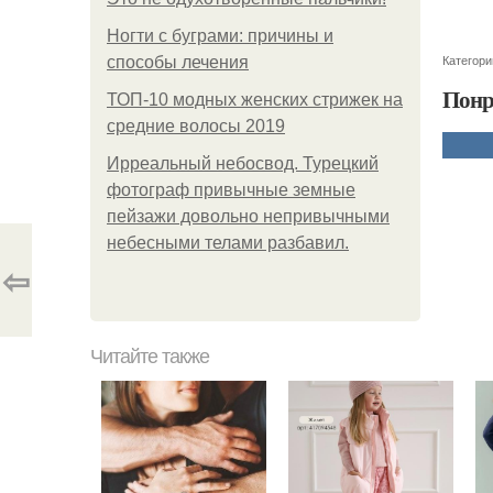
Ногти с буграми: причины и
Категори
способы лечения
Понр
ТОП-10 модных женских стрижек на
средние волосы 2019
Ирреальный небосвод. Турецкий
фотограф привычные земные
пейзажи довольно непривычными
небесными телами разбавил.
⇦
Читайте также