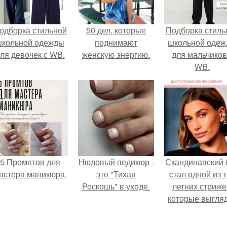
одборка стильной
50 дел, которые
Подборка стиль
школьной одежды
поднимают
школьной оде
ля девочек с WB.
женскую энергию.
для мальчиков
WB.
5 Промптов для
Нюдовый педикюр -
Скандинавский 
астера маникюра.
это "Тихая
стал одной из 
Роскошь" в уходе.
летних стриже
которые выгля
очень просто