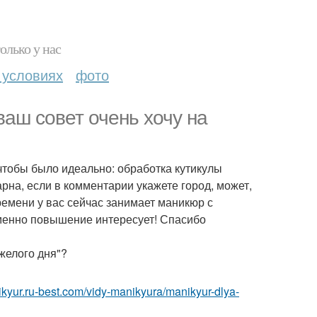
олько у нас
 условиях
фото
ваш совет очень хочу на
чтобы было идеально: обработка кутикулы
арна, если в комментарии укажете город, может,
ремени у вас сейчас занимает маникюр с
менно повышение интересует! Спасибо
желого дня"?
nikyur.ru-best.com/vidy-manikyura/manikyur-dlya-