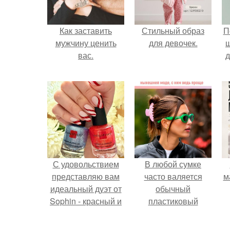
Как заставить
Стильный образ
П
мужчину ценить
для девочек.
вас.
д
С удовольствием
В любой сумке
представляю вам
часто валяется
м
идеальный дуэт от
обычный
Sophin - красный и
пластиковый
синий оттенки Sand
крабик.
Effect номер 0299 и