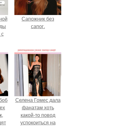
ной
Сапожник без
жды
сапог.
 с
боб
Селена Гомес дала
тех
фанатам хоть
к,
какой-то повод
дят
успокоиться на
.
фоне всех
разговоров о