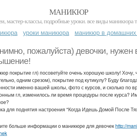
МАНИКЮР
и, мастер-классы, подробные уроки. все виды маникюра т
никюра
уроки маникюра
маникюр в домашних
нимно, пожалуйста) девочки, нужен 
ышение!
кюр покрытие гл) посоветуйте очень хорошую школу! Хочу, 
тельно, одним срезом), покрытие под кутикулу? Буду благод
нности именно вашей школы, фото с курсов, и сколько по в
онным гл, изменилось ли время процедуры после курса? И
шое?
ка для поднятия настроения "Когда Идешь Домой После Тя
ите больше информации о маникюре для девочек
http://ma
hek