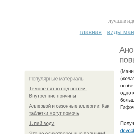
лучшие иде
главная
виды ма
Ано
пов
(Мани
(жела
Популярные материалы
особе
Темное пятно под ногтем.
однот
Внутренние причины
боль
Аллервэй и сезонные аллергии: Как
Гифоч
таблетки могут помочь
Получ
1. пей воду.
devoc
Это не одухотворенные пальчики!