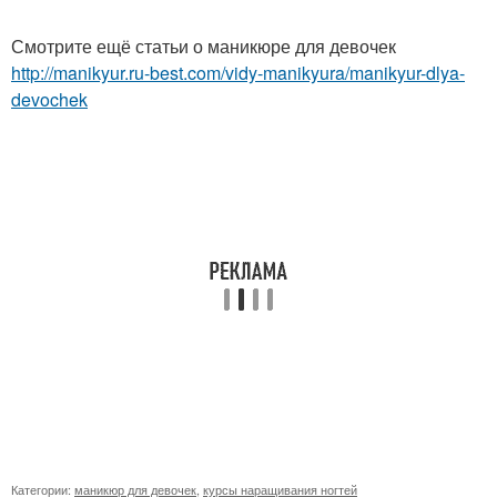
Смотрите ещё статьи о маникюре для девочек
http://manikyur.ru-best.com/vidy-manikyura/manikyur-dlya-
devochek
Категории:
маникюр для девочек
,
курсы наращивания ногтей