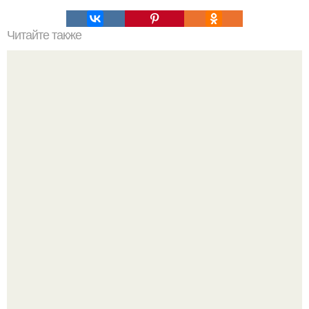
Читайте также
Здравствуйте, мне 14, делаю обычными лаками, в
будущем хочу работать с гелями, подскажите
пожалуйста, стоит ли продолжать?