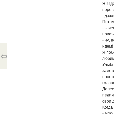
Я взд
перев
- даж
Потом
- зач
прифи
- ну, 
идем!
Я поб
⇦
любим
Улыбн
замет
прост
голов
Далее
педик
свои 
Когда
- ахах