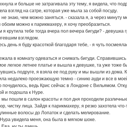
охнула и больше не затрагивала эту тему, я видела, что под
ела взгляд на сатре, которая уже мыла за собой посуду.
е не знаю, чем можно заняться. - сказала я, а через минуту 
 обоим можно к парикмахеру, я хочу преобразиться.
ем я крутила тебе тогда вчера пол вечера бигуди? - девушка
гевшим взглядом.
весь день я буду красоткой благодаря тебе, - я чуть посмея
ежала в комнату одеваться и снимать бигуди. Справившись с
ое легкое летнее платье и вышла к девушке, та уже тоже б
увшись подруге, я взяла ее под руку и мы вышли из дома. К
ила недалеко проезжающую темно - синию ауди и все в моей
о почудилось, ведь Крис сейчас в Лондоне с Вильямом. Отку
ой и подошла к Нуре.
 мы пошли в салон красоты и пол дня проходили различные
юр, чистку лица. Зайдя к парикмахеру, я резко захотела что
длинные волосы до Лопаток и сделать мелирование.
 Нура увидела меня, она была в мягком шоке.
, Ева, ну ты даешь.