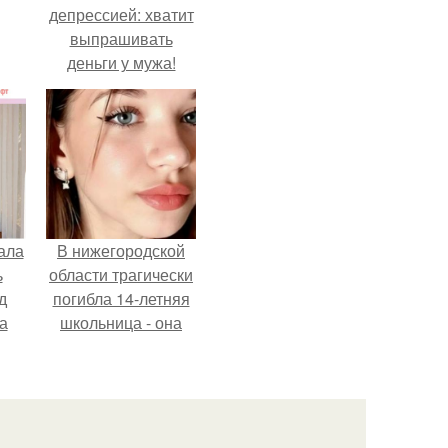
депрессией: хватит
выпрашивать
деньги у мужа!
ала
В нижегородской
ь
области трагически
д
погибла 14-летняя
а
школьница - она
покончила с собой
на фоне подготовки
ор
к контрольной по
английскому языку.