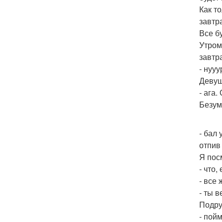
Как т
завтр
Все б
Утром
завтра
- нууу
Девуш
- ага.
Безум
- бал 
отпив 
Я пос
- что,
- все
- ты в
Подру
- пой