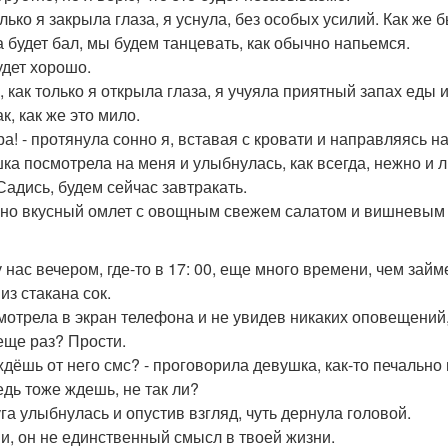
олько я закрыла глаза, я уснула, без особых усилий. Как же
а будет бал, мы будем танцевать, как обычно напьемся.
удет хорошо.
, как только я открыла глаза, я учуяла приятный запах еды 
к, как же это мило.
ра! - протянула сонно я, вставая с кровати и направляясь на
ка посмотрела на меня и улыбнулась, как всегда, нежно и 
 Садись, будем сейчас завтракать.
но вкусный омлет с овощным свежем салатом и вишневым с
у нас вечером, где-то в 17: 00, еще много времени, чем зай
из стакана сок.
мотрела в экран телефона и не увидев никаких оповещений,
 еще раз? Прости.
 ждёшь от него смс? - проговорила девушка, как-то печально
едь тоже ждешь, не так ли?
га улыбнулась и опустив взгляд, чуть дернула головой.
ми, он не единственный смысл в твоей жизни.