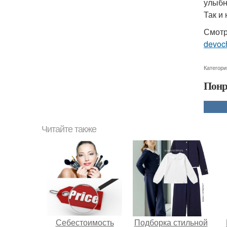
улыбн
Так и 
Смотр
devoc
Категори
Понр
Читайте также
Себестоимость
Подборка стильной