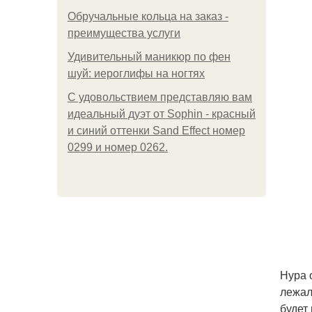
Обручальные кольца на заказ -
преимущества услуги
Удивительный маникюр по фен
шуй: иероглифы на ногтях
С удовольствием представляю вам
идеальный дуэт от Sophin - красный
и синий оттенки Sand Effect номер
0299 и номер 0262.
Нура 
лежал
будет 