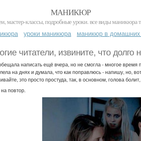
МАНИКЮР
и, мастер-классы, подробные уроки. все виды маникюра т
никюра
уроки маникюра
маникюр в домашних
огие читатели, извините, что долго н
 обещала написать ещё вчера, но не смогла - многое время 
лела на днях и думала, что как поправлюсь - напишу, но, во
ивайте, это просто простуда, так, в основном, голова болит
 на повтор.