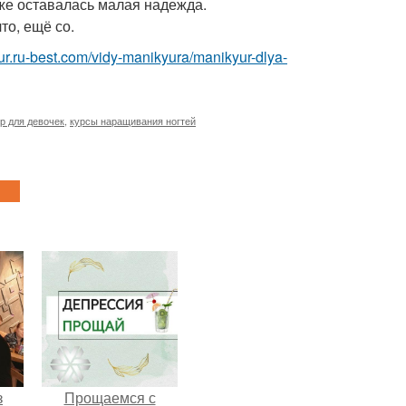
 же оставалась малая надежда.
то, ещё со.
yur.ru-best.com/vidy-manikyura/manikyur-dlya-
р для девочек
,
курсы наращивания ногтей
з
Прощаемся с