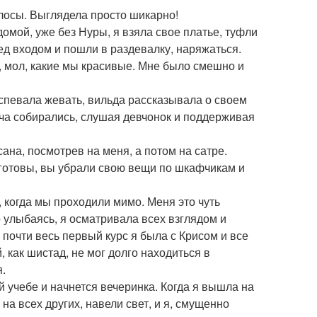
олосы. Выглядела просто шикарно!
домой, уже без Нуры, я взяла свое платье, туфли
ед входом и пошли в раздевалку, наряжаться.
ь, мол, какие мы красивые. Мне было смешно и
успевала жевать, вильда рассказывала о своем
лча собирались, слушая девчонок и поддерживая
сана, посмотрев на меня, а потом на сатре.
 готовы, вы убрали свою вещи по шкафчикам и
 когда мы проходили мимо. Меня это чуть
о улыбаясь, я осматривала всех взглядом и
 почти весь первый курс я была с Крисом и все
й, как шистад, не мог долго находиться в
я.
й учебе и начнется вечеринка. Когда я вышла на
 на всех других, навели свет, и я, смущенно