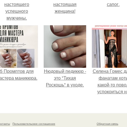
настоящего
настоящая
сапог.
успешного
женщина!
мужчины.
5 Промптов для
Нюдовый педикюр -
Селена Гомес д
астера маникюра.
это "Тихая
фанатам хот
Роскошь" в уходе.
какой-то пово
успокоиться н
фоне всех
разговоров о
свадьбе Тейл
свифт.
онтакты
Пользовательское соглашение
Обратная связь