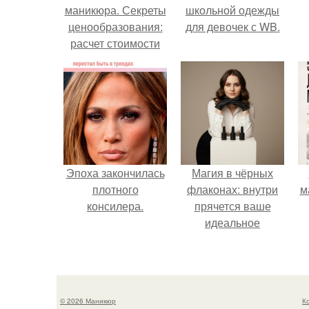
маникюра. Секреты
школьной одежды
ценообразования:
для девочек с WB.
расчет стоимости
услуг (Beautyday.
Эпоха закончилась
Магия в чёрных
плотного
флаконах: внутри
м
консилера.
прячется ваше
идеальное
настроение.
© 2026 Маникюр
К