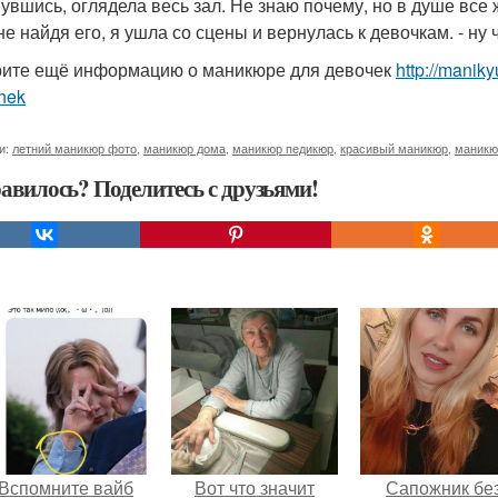
увшись, оглядела весь зал. Не знаю почему, но в душе все
не найдя его, я ушла со сцены и вернулась к девочкам. - ну ч
ите ещё информацию о маникюре для девочек
http://manik
hek
и:
летний маникюр фото
,
маникюр дома
,
маникюр педикюр
,
красивый маникюр
,
маникю
авилось? Поделитесь с друзьями!
Вспомните вайб
Вот что значит
Сапожник бе