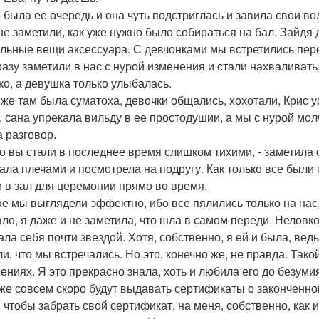
 была ее очередь и она чуть подстриглась и завила свои в
не заметили, как уже нужно было собираться на бал. Зайдя 
альные вещи аксессуара. С девчонками мы встретились пер
разу заметили в нас с нурой изменения и стали нахваливат
ко, а девушка только улыбалась.
 же там была суматоха, девочки общались, хохотали, Крис 
, сана упрекала вильду в ее простодушии, а мы с нурой мо
а разговор.
-то вы стали в последнее время слишком тихими, - заметила 
ала плечами и посмотрела на подругу. Как только все были
 в зал для церемонии прямо во время.
е мы выглядели эффектно, ибо все пялились только на нас,
ло, я даже и не заметила, что шла в самом переди. Неловк
ла себя почти звездой. Хотя, собственно, я ей и была, ведь
и, что мы встречались. Но это, конечно же, не правда. Тако
ениях. Я это прекрасно знала, хоть и любила его до безуми
уже совсем скоро будут выдавать сертификаты о законченно
 чтобы забрать свой сертификат, на меня, собственно, как и