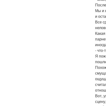
После
Мы и 
и ост
Все с
нелов
Какая
парне
иногд
- что
Я пож
пошли
Похож
смуща
ощуща
считал
отнош
Вот, 
сцену,