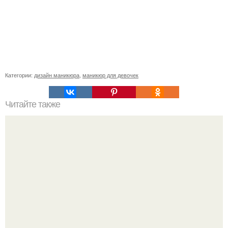
Категории:
дизайн маникюра
,
маникюр для девочек
Читайте также
Сколько отрастает ноготь. Как происходит процесс роста
ногтей