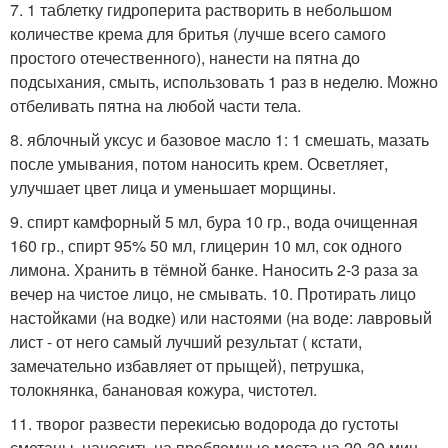
7. 1 таблетку гидроперита растворить в небольшом
количестве крема для бритья (лучше всего самого
простого отечественного), нанести на пятна до
подсыхания, смыть, использовать 1 раз в неделю. Можно
отбеливать пятна на любой части тела.
8. яблочный уксус и базовое масло 1: 1 смешать, мазать
после умывания, потом наносить крем. Осветляет,
улучшает цвет лица и уменьшает морщины.
9. спирт камфорный 5 мл, бура 10 гр., вода очищенная
160 гр., спирт 95% 50 мл, глицерин 10 мл, сок одного
лимона. Хранить в тёмной банке. Наносить 2-3 раза за
вечер на чистое лицо, не смывать. 10. Протирать лицо
настойками (на водке) или настоями (на воде: лавровый
лист - от него самый лучший результат ( кстати,
замечательно избавляет от прыщей), петрушка,
толокнянка, банановая кожура, чистотел.
11. творог развести перекисью водорода до густоты
сметаны, наносить на проблемные места на 20-30 мин.