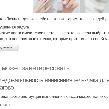
л «Лиза» подскажет тебе несколько занимательных идей дл
ушенная радуга
яркие цвета имеют свои пастельные оттенки, если выбрать 
о, это невероятные оттенки, которые притягивают своей м
ь дальше →
 может заинтересовать
ледоваткльность нанесения гель-лака д
агово
овая фото инструкция выполнения классического маникюра
товка