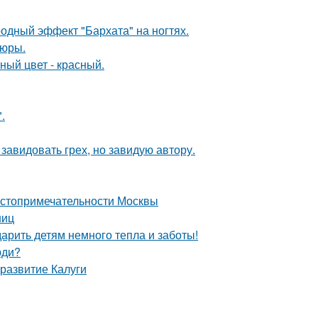
родный эффект "Бархата" на ногтях.
кюры.
ный цвет - красный.
.
завидовать грех, но завидую автору.
остопримечательности Москвы
ниц
арить детям немного тепла и заботы!
юди?
развитие Калуги