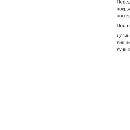
Перед
покры
ногте
Подго
Дезин
лишню
лучше