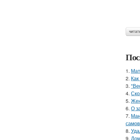
читат
Пос
1.
Мат
2.
Как
3.
"Ве
4.
Ско
5.
Жен
6.
О з
7.
Ман
самов
8.
Уда
9.
Дом