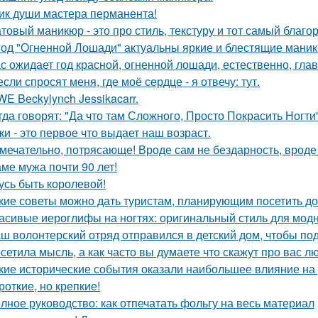
ик души мастера перманента!
товый маникюр - это про стиль, текстуру и тот самый благо
год "Огненной Лошади" актуальны яркие и блестящие мани
с ожидает год красной, огненной лошади, естественно, глав
если спросят меня, где моё сердце - я отвечу: тут.
E Beckylynch Jessikacarr.
гда говорят: "Да что там Сложного, Просто Покрасить Ногти"
ки - это первое что выдает наш возраст.
мечательно, потрясающе! Вроде сам не бездарность, вроде 
ме мужа почти 90 лет!
усь быть королевой!
кие советы можно дать туристам, планирующим посетить д
асивые иероглифы на ногтях: оригинальный стиль для мод
ш волонтерский отряд отправился в детский дом, чтобы под
сетила мысль, а как часто вы думаете что скажут про вас л
кие исторические события оказали наибольшее влияние на 
роткие, но крепкие!
лное руководство: как отпечатать фольгу на весь материал