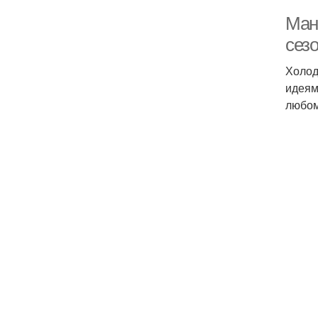
Ман
сез
Холод
идеям
любом