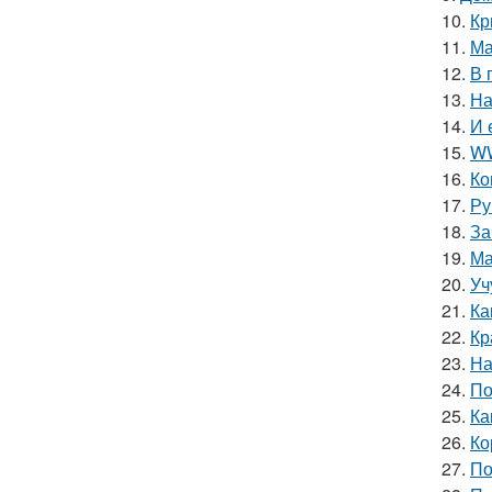
10.
Кр
11.
Ма
12.
В 
13.
На
14.
И 
15.
WW
16.
Ко
17.
Ру
18.
За
19.
Ма
20.
Уч
21.
Ка
22.
Кр
23.
На
24.
По
25.
Ка
26.
Ко
27.
По