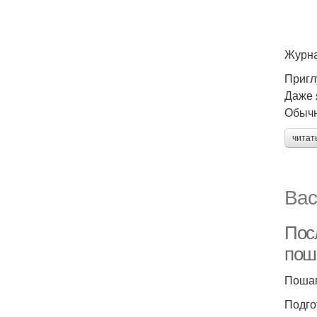
Журна
Пригл
Даже 
Обычн
читат
Вас
Пос
пош
Пошаг
Подго