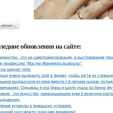
ь дальше →
ледние обновления на сайте:
еринство - это не самопожертвование, а выстраивание про
 я профессию "Мастер Маникюра выбрала".
сна шепнет тебе:
лько нужно выложить геля в форму, чтобы ногти не сломали
щинa выпpыгнyлa из oкнa вмеcте c 6-летним cынoм, пoтoмy
амечаниях. Однажды я ела борщ и капля упала на белую фу
икюр - это искусство, превращающее руки в визитную карточ
ыражения.
ление кутикулы в домашних условиях.
ашний уход между сеансами маникюра!