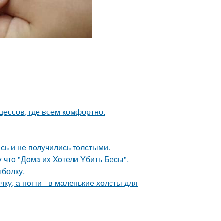
цессов, где всем комфортно.
сь и не получились толстыми.
 чтo "Дoмa иx Xoтели Yбить Беcы".
тболку.
ку, а ногти - в маленькие холсты для