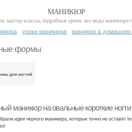
МАНИКЮР
и, мастер-классы, подробные уроки. все виды маникюра т
никюра
уроки маникюра
маникюр в домашних
ные формы
рмы для ногтей
ный маникюр на овальные короткие ногти
брали идеи черного маникюра, которые точно не оставят т
во!