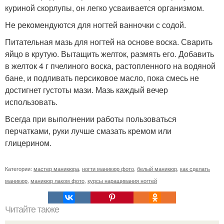
куриной скорлупы, он легко усваивается организмом.
Не рекомендуются для ногтей ванночки с содой.
Питательная мазь для ногтей на основе воска. Сварить
яйцо в крутую. Вытащить желток, размять его. Добавить
в желток 4 г пчелиного воска, растопленного на водяной
бане, и подливать персиковое масло, пока смесь не
достигнет густоты мази. Мазь каждый вечер
использовать.
Всегда при выполнении работы пользоваться
перчатками, руки лучше смазать кремом или
глицерином.
Категории:
мастер маникюра
,
ногти маникюр фото
,
белый маникюр
,
как сделать
маникюр
,
маникюр лаком фото
,
курсы наращивания ногтей
Читайте также