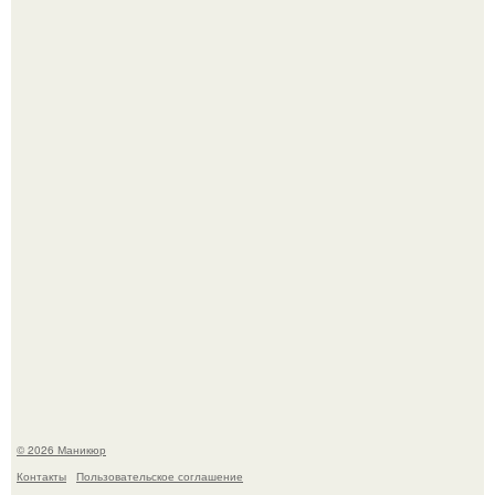
Селена Гомес дала фанатам хоть какой-то повод
успокоиться на фоне всех разговоров о свадьбе Тейлор
свифт.
В нижегородской области трагически погибла 14-летняя
школьница - она покончила с собой на фоне подготовки к
контрольной по английскому языку.
© 2026 Маникюр
Контакты
Пользовательское соглашение