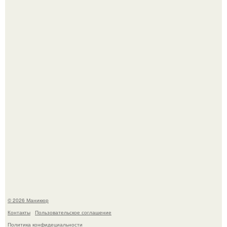
Нюдовый педикюр - это "Тихая Роскошь" в уходе.
Скандинавский боб стал одной из тех летних стрижек,
которые выглядят очень просто.
© 2026 Маникюр
Контакты
Пользовательское соглашение
Политика конфидециальности