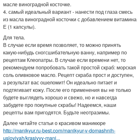
масле виноградной косточке.
4. самый идеальный вариант - нанести под глаза смесь
из масла виноградной косточки с добавлением витамина
Е (1 капсулы).
Для тела.
В случае если время позволяет, то можно принять
какую-нибудь сногсшибательную ванну, например по
рецептам Клеопатры. В случае если времени нет, то
рекомендуем попробовать такой простой скраб: морская
соль оливковое масло. Рецепт скраба прост и доступен,
а результат вас ошеломит! Он идеально питает и
подтягивает кожу. После его применения вы не только
будете выглядеть хорошо и свежо, но и навсегда
забудете про покупные скрабы! Надеемся, наши
рецепты вам пригодятся. Будьте неотразимы.
Далее читайте статьи о красивом маникюре
http://manikyur.ru-best.com/manikyur-v-domashnih-
usloviyah/krasivyy-mani...