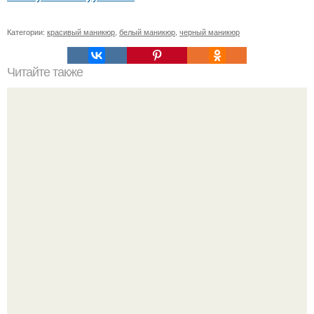
Категории:
красивый маникюр
,
белый маникюр
,
черный маникюр
Читайте также
Маски от выпадения волос в домашних условиях.