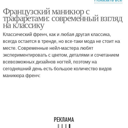
Французский маникюр с
Домашний маникюр
Маникюр для ногтей
трафаретами: современный взгляд
на классику
Классический френч, как и любая другая классика,
всегда остается в тренде, но все-таки мода не стоит на
Маникюр с френчом
Однотонный маникюр
месте. Современные нейл-мастера любят
экспериментировать с цветом, деталями и сочетанием
всевозможных дизайнов ногтей, поэтому на
сегодняшний день есть большое количество видов
Маникюр с дизайном
Маникюр с рисунками
маникюра френч:
Зеркальный маникюр
Розовый маникюр