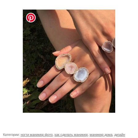
Категории:
ногти маникюр фото
,
как сделать маникюр
,
маникюр дома
,
дизайн