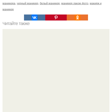
маникюра
,
черный маникюр
,
белый маникюр
,
маникюр лаком фото
,
макияж и
маникюр
Читайте также
Реклама для мастера маникюра текст. Как привлечь
больше клиентов на маникюр