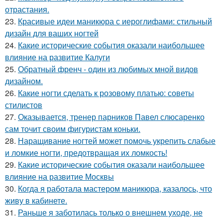
отрастания.
23.
Красивые идеи маникюра с иероглифами: стильный
дизайн для ваших ногтей
24.
Какие исторические события оказали наибольшее
влияние на развитие Калуги
25.
Обратный френч - один из любимых мной видов
дизайном.
26.
Какие ногти сделать к розовому платью: советы
стилистов
27.
Оказывается, тренер парников Павел слюсаренко
сам точит своим фигуристам коньки.
28.
Наращивание ногтей может помочь укрепить слабые
и ломкие ногти, предотвращая их ломкость!
29.
Какие исторические события оказали наибольшее
влияние на развитие Москвы
30.
Когда я работала мастером маникюра, казалось, что
живу в кабинете.
31.
Раньше я заботилась только о внешнем уходе, не