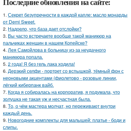
Последние обновления на сайте:
1.
Секрет безупречности в каждой капле: масло монарды
от Demi Sweet.
2.
Надоело, что база дает отслойки?
3.
Вы часто встречаете вообще такой маникюр на
пальчиках женщин в нашем Копейске?
4.
Лея Самойлова в больницу из-за неудачного
маникюра попала.
5.
2 года! Я без гель лака ходила!
6.
Дерзкий селфи - портрет со вспышкой, тёмный фон с
неоновыми акцентами (фиолетово - розовые линии,
лёгкий киберпанк вайб.
7.
Когда я собиралась на корпоратив, я подумала, что
золушка не такая уж и несчастная была.
8.
То, о чём мастера молчат, но переживают внутри
каждый день.
9.
Новогодние комплекты для малышей: платье - боди и
слипы.