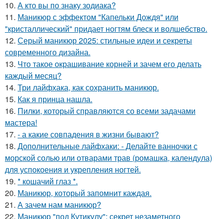
10.
А кто вы по знаку зодиака?
11.
Маникюр с эффектом "Капельки Дождя" или
"кристаллический" придает ногтям блеск и волшебство.
12.
Серый маникюр 2025: стильные идеи и секреты
современного дизайна.
13.
Что такое окрашивание корней и зачем его делать
каждый месяц?
14.
Три лайфхака, как сохранить маникюр.
15.
Как я принца нашла.
16.
Пилки, который справляются со всеми задачами
мастера!
17.
- а какие совпадения в жизни бывают?
18.
Дополнительные лайфхаки: - Делайте ванночки с
морской солью или отварами трав (ромашка, календула)
для успокоения и укрепления ногтей.
19.
* кошачий глаз *.
20.
Маникюр, который запомнит каждая.
21.
А зачем нам маникюр?
22.
Маникюр "под Кутикулу": секрет незаметного