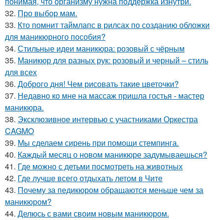
понимая, что организму нужна поддержка изнутри.
32.
Про выбор мам.
33.
Кто помнит таймлапс в рилсах по созданию обложки
для маникюрного пособия?
34.
Стильные идеи маникюра: розовый с чёрным
35.
Маникюр для разных рук: розовый и черный – стиль
для всех
36.
Доброго дня! Чем рисовать такие цветочки?
37.
Недавно ко мне на массаж пришла гостья - мастер
маникюра.
38.
Эксклюзивное интервью с участниками Оркестра
CAGMO
39.
Мы сделаем сирень при помощи стемпинга.
40.
Каждый месяц о новом маникюре задумываешься?
41.
Где можно с детьми посмотреть на животных
42.
Где лучше всего отдыхать летом в Чите
43.
Почему за педикюром обращаются меньше чем за
маникюром?
44.
Делюсь с вами своим новым маникюром.