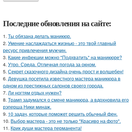
Последние обновления на сайте:
1.
Ты обязана делать маникюр.
2.
Умение наслаждаться жизнью - это твой главный
ресурс привлечения мужчин.
3.
Какие инфекции можно "Подхватить" на маникюре?
4.
Утро. Среда. Отличная погода за окном.
5.
Секрет сказочного дизайна очень прост и волшебен!
6.
Девушка посетила известного мастера маникюра в
одном из престижных салонов своего города.
7.
Ли ногтям отдых нужен?
8.
Трамп задумался о смене маникюра, а вдохновила его
рэперша Ники минаж.
9.
10 задач, которые поможет решить обычный фен.
10.
Выбор мастера - это не только "Красиво на фото".
11.
Крик души мастера перманента!