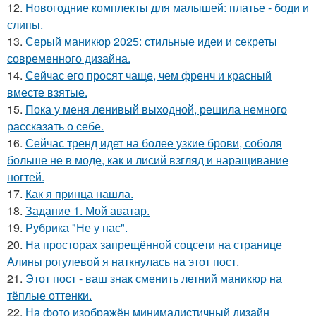
12.
Новогодние комплекты для малышей: платье - боди и
слипы.
13.
Серый маникюр 2025: стильные идеи и секреты
современного дизайна.
14.
Сейчас его просят чаще, чем френч и красный
вместе взятые.
15.
Пока у меня ленивый выходной, решила немного
рассказать о себе.
16.
Сейчас тренд идет на более узкие брови, соболя
больше не в моде, как и лисий взгляд и наращивание
ногтей.
17.
Как я принца нашла.
18.
Задание 1. Мой аватар.
19.
Рубрика "Не у нас".
20.
На просторах запрещённой соцсети на странице
Алины рогулевой я наткнулась на этот пост.
21.
Этот пост - ваш знак сменить летний маникюр на
тёплые оттенки.
22.
На фото изображён минималистичный дизайн