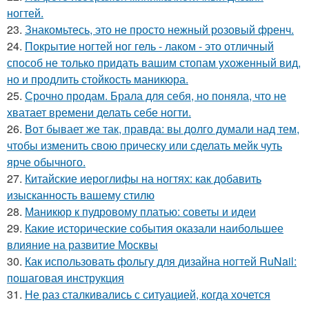
ногтей.
23.
Знакомьтесь, это не просто нежный розовый френч.
24.
Покрытие ногтей ног гель - лаком - это отличный
способ не только придать вашим стопам ухоженный вид,
но и продлить стойкость маникюра.
25.
Срочно продам. Брала для себя, но поняла, что не
хватает времени делать себе ногти.
26.
Вот бывает же так, правда: вы долго думали над тем,
чтобы изменить свою прическу или сделать мейк чуть
ярче обычного.
27.
Китайские иероглифы на ногтях: как добавить
изысканность вашему стилю
28.
Маникюр к пудровому платью: советы и идеи
29.
Какие исторические события оказали наибольшее
влияние на развитие Москвы
30.
Как использовать фольгу для дизайна ногтей RuNail:
пошаговая инструкция
31.
Не раз сталкивались с ситуацией, когда хочется