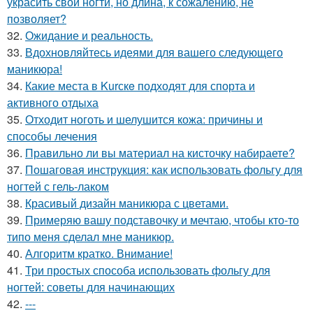
украсить свои ногти, но длина, к сожалению, не
позволяет?
32.
Ожидание и реальность.
33.
Вдохновляйтесь идеями для вашего следующего
маникюра!
34.
Какие места в Kurскe подходят для спорта и
активного отдыха
35.
Отходит ноготь и шелушится кожа: причины и
способы лечения
36.
Правильно ли вы материал на кисточку набираете?
37.
Пошаговая инструкция: как использовать фольгу для
ногтей с гель-лаком
38.
Красивый дизайн маникюра с цветами.
39.
Примеряю вашу подставочку и мечтаю, чтобы кто-то
типо меня сделал мне маникюр.
40.
Алгоритм кратко. Внимание!
41.
Три простых способа использовать фольгу для
ногтей: советы для начинающих
42.
---