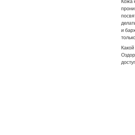
Кожа 
прони
посвя
делат
и бар
тольк
Какой
Оздор
досту