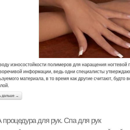
воду износостойкости полимеров для наращения ногтевой
воречивой информации, ведь одни специалисты утверждают,
ьзуемого материала, в то время как другие считают, будт
улой.
ь дальше →
 процедура для рук. Спа для рук