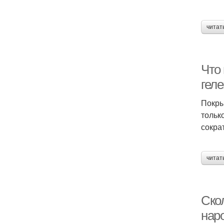
читат
Что
гел
Покры
тольк
сокра
читат
Ско
нар