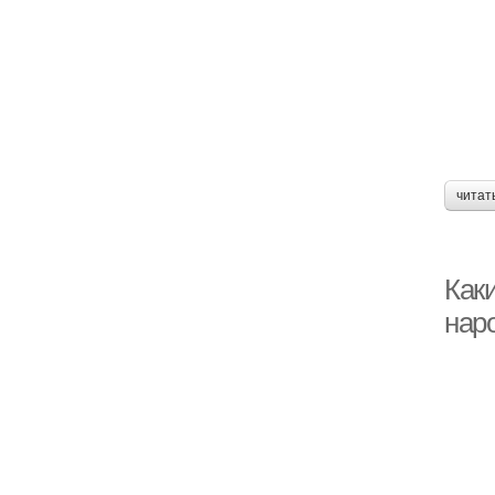
читат
Как
нар