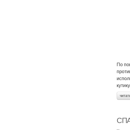
По по
проти
испол
кутик
читат
СПА