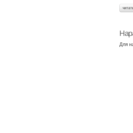
читат
Нар
Для н