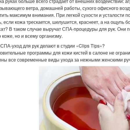
на руках больше всего страдает от внешних воздействий: 
зывающего ветра, домашней работы, сухого офисного возду
тить максимум внимания. При легкой сухости и усталости п
ь, если кожа трескается, шелушится, краснеет, а на ощупь
хат? В таком случае выручат СПА-процедуры для рук. Они п
о коже, но и всему организму.
 СПА-уход для рук делают в студии «Clips Tips»?
овительные программы для кожи кистей в салоне не огран
пны все современные виды ухода за нежными женскими ру